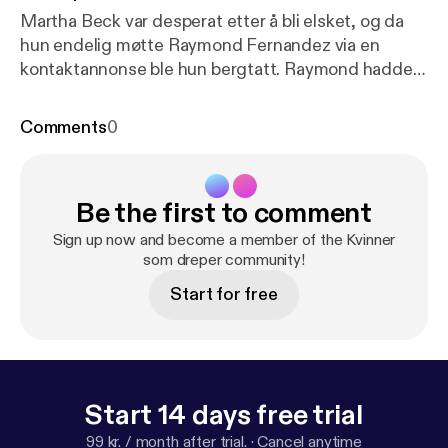
Martha Beck var desperat etter å bli elsket, og da
hun endelig møtte Raymond Fernandez via en
kontaktannonse ble hun bergtatt. Raymond hadde
perfeksjonert kunsten i å svindle ensomme kvinner,
men Martha hadde flaks. Parets forskrudde
Comments
0
kjærlighetsshistorie om svindel ble til en av de mest
fordervede mordhistoriene i USA. Episoden er
skrevet av Brage Polle Larssen. Opplest av Kristine
Be the first to comment
Rui Slettebakken Produsent: Anni Svensson Ostrø
Musikk og lyddesign: Espen Rogne Daglig leder i
Sign up now and become a member of the Kvinner
Fremantle podkast: Mira Kahn
som dreper community!
Start for free
Start 14 days free trial
99 kr. / month after trial.
·
Cancel anytime