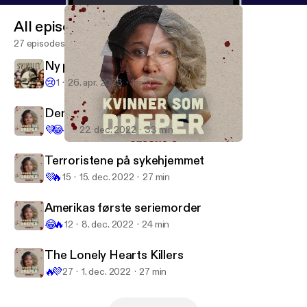
All episodes
27 episodes
Ny podkast: Svindlet
😢
1
26. apr. 2023
1 min
Den perfekte stormen
💜
😂
11
22. dec. 2022
33 min
The Lonely Hearts Killers
Kvinner som dreper
Terroristene på sykehjemmet
💜
🔥
15
15. dec. 2022
27 min
Amerikas første seriemorder
😂
🔥
12
8. dec. 2022
24 min
The Lonely Hearts Killers
🔥
💜
27
1. dec. 2022
27 min