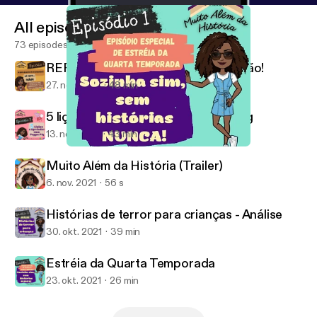
All episodes
73 episodes
REPRESENTATIVIDADE...só que não!
27. nov. 2021
48 min
5 lições a aprender com a Peppa Pig
13. nov. 2021
43 min
Estréia da Quarta Temporada
Muito Além da História
Muito Além da História (Trailer)
6. nov. 2021
56 s
Histórias de terror para crianças - Análise
30. okt. 2021
39 min
Estréia da Quarta Temporada
23. okt. 2021
26 min