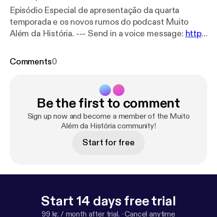
Episódio Especial de apresentação da quarta
temporada e os novos rumos do podcast Muito
Além da História. --- Send in a voice message:
http
s://anchor.fm/muito-alem-da-histo/message
Comments
0
Be the first to comment
Sign up now and become a member of the Muito
Além da História community!
Start for free
Start 14 days free trial
99 kr. / month after trial.
·
Cancel anytime