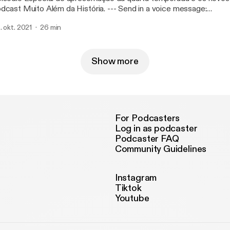
ast Muito Além da História. --- Send in a voice message:
tps://anchor.fm/muito-alem-da-histo/message
. okt. 2021
26 min
Show more
For Podcasters
Log in as podcaster
Podcaster FAQ
Community Guidelines
Instagram
Tiktok
Youtube