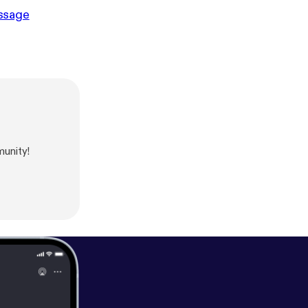
essage
unity!