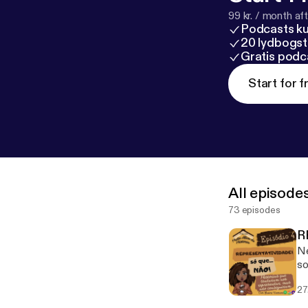
99 kr. / month afte
Podcasts k
20 lydbogst
Gratis podc
Start for f
All episode
73 episodes
R
Ne
so
vo
27