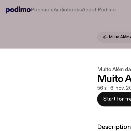
Podcasts
Audiobooks
About Podimo
Muito Além d
Muito Além da
Muito Al
56 s · 6. nov. 2
Start for fr
Description