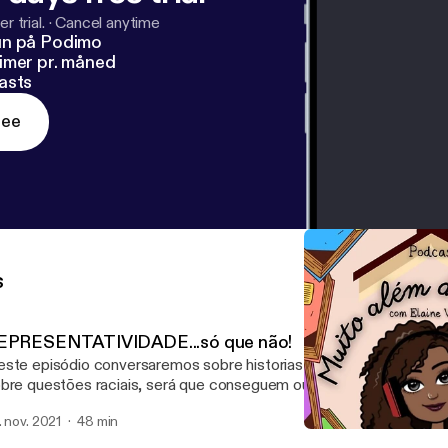
r trial.
·
Cancel anytime
un på Podimo
imer pr. måned
asts
ree
s
EPRESENTATIVIDADE...só que não!
ste episódio conversaremos sobre historias que dizem ser represe
bre questões raciais, será que conseguem ou morrem na tentativa? --- Send i
ice message: https://anchor.fm/muito-alem-da-histo/message
. nov. 2021
48 min
Muito Além da História (Tr