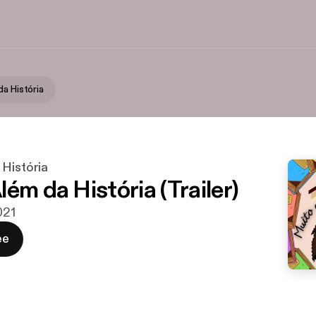
a História
 História
ém da História (Trailer)
021
ee