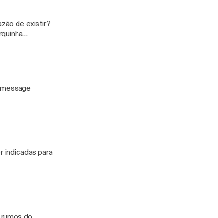
zão de existir?
rquinha
to/message
r indicadas para
s rumos do