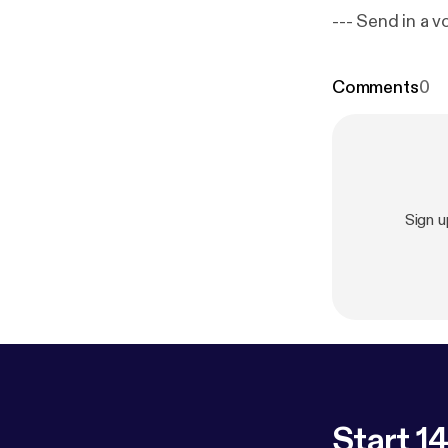
--- Send in 
Comments
0
Sign 
Start 14