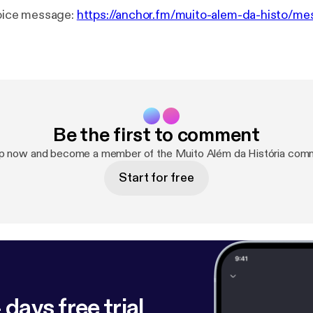
a voice message:
https://anchor.fm/muito-alem-da-histo/m
Be the first to comment
up now and become a member of the Muito Além da História comm
Start for free
 days free trial