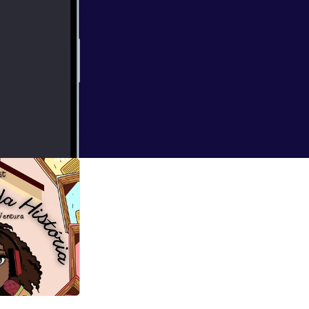
ntativas e falar
n a
ailer)