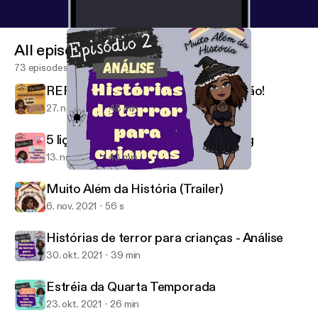
All episodes
73 episodes
REPRESENTATIVIDADE...só que não!
27. nov. 2021
48 min
5 lições a aprender com a Peppa Pig
13. nov. 2021
43 min
Histórias de terror para crianças - Análise
Muito Além da História
Muito Além da História (Trailer)
6. nov. 2021
56 s
Histórias de terror para crianças - Análise
30. okt. 2021
39 min
Estréia da Quarta Temporada
23. okt. 2021
26 min