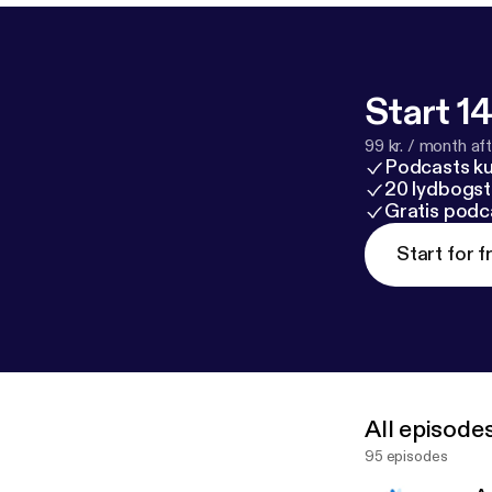
Start 14
99 kr. / month afte
Podcasts k
20 lydbogst
Gratis podc
Start for f
All episode
95 episodes