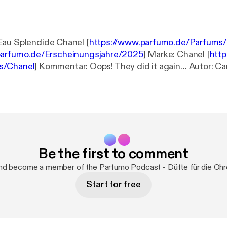
Eau Splendide Chanel [
https://www.parfumo.de/Parfums
parfumo.de/Erscheinungsjahre/2025
] Marke: Chanel [
http
s/Chanel
] Kommentar: Oops! They did it ag
e/Benutzer/Cardea
] Link:
https://www.parfumo.de/Parfu
dide/rezensionen/470361
[
https://www.parfumo.de/Par
ndide/rezensionen/470361
] ---------------------------------------- Idee,
ede Sprecher: Björn Roth, Merle Finck-Stoltenberg
Wiebke Köplin & Hagen Kreter ------------------------------------
---- www.parfumo.de www.podcastplattform.de
Be the first to comment
nd become a member of the Parfumo Podcast - Düfte für die Oh
Start for free