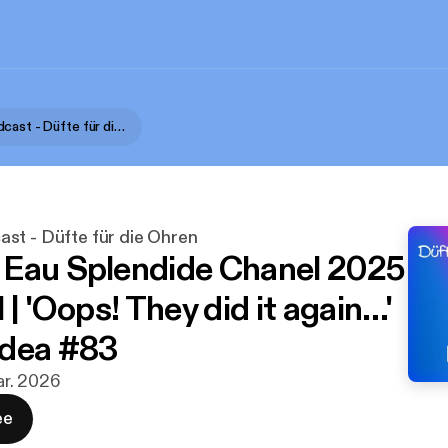
Parfumo Podcast - Düfte für die Ohren
st - Düfte für die Ohren
Eau Splendide Chanel 2025
 | 'Oops! They did it again…'
rdea #83
mar. 2026
ee