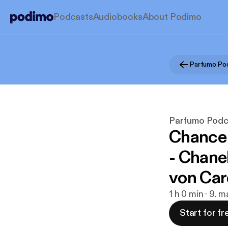
Podcasts
Audiobooks
About Podimo
Parfumo Podca
Chance 
- Chanel
von Ca
1 h 0 min · 9. 
Start for fr