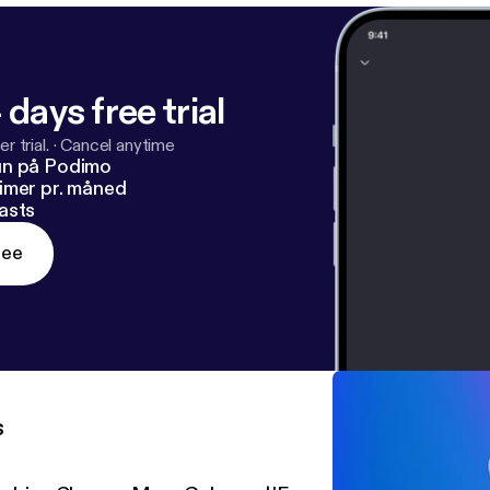
 days free trial
r trial.
·
Cancel anytime
un på Podimo
imer pr. måned
asts
ree
s