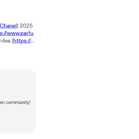
/Chanel
] 2025
s://www.parfu
ain… Autor: Cardea [
https://w
ms/Chanel/cha
fums/Chanel/ch
ren community!