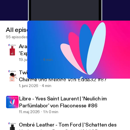
All episodes
95 episodes
Arabian Cherry - Marc Gebauer |
'Expectation Management' von Timmeteq
#88
19. juli 2026
4 min
Twilly d'Hermès - Hermès | 'Mit Schirm,
Charme und Melone' von Edda32 #87
Libre - Yves Saint Laurent | 'Neulich im Parfümlabor' von Flacon
Parfumo Podcast - Düfte für die Ohren
1. juni 2026
4 min
Libre - Yves Saint Laurent | 'Neulich im
Parfümlabor' von Flaconesse #86
11. maj 2026
1 h 0 min
Ombré Leather - Tom Ford | 'Schatten des