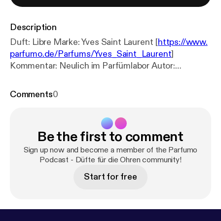
Description
Duft: Libre Marke: Yves Saint Laurent [
https://www.
parfumo.de/Parfums/Yves_Saint_Laurent
]
Kommentar: Neulich im Parfümlabor Autor:
Flaconesse [
https://www.parfumo.de/Benutzer/Fla
conesse
] Link:
https://www.parfumo.de/Parfums/Yv
Comments
0
es_Saint_Laurent/libre-eau-de-parfum/rezensione
n/121278
[
https://www.parfumo.de/Parfums/Yves_
Saint_Laurent/libre-eau-de-parfum/rezensionen/12
Be the first to comment
1278
] ---------------------------------------- Idee,
Konzept & Redaktion: Steffen Wrede Sprecher:
Sign up now and become a member of the Parfumo
Björn Roth, Merle Finck-Stoltenberg Sounddesign
Podcast - Düfte für die Ohren community!
& Schnitt: Wiebke Köplin & Hagen Kreter ------------
Start for free
---------------------------- www.parfumo.de
www.podcastplattform.de