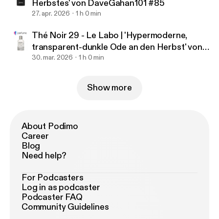
Herbstes' von DaveGahan101 #85
27. apr. 2026
1 h 0 min
Thé Noir 29 - Le Labo | 'Hypermoderne,
transparent-dunkle Ode an den Herbst' von
UrbanLegends #84
30. mar. 2026
1 h 0 min
Show more
About Podimo
Career
Blog
Need help?
For Podcasters
Log in as podcaster
Podcaster FAQ
Community Guidelines