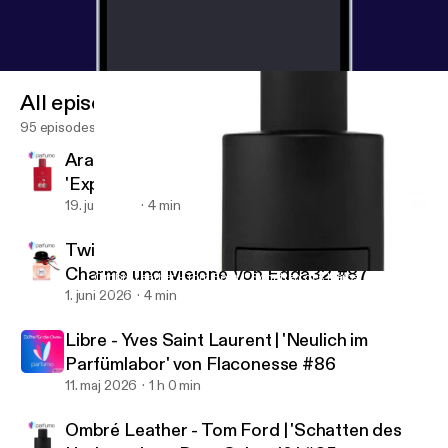
All episodes
95 episodes
Arabian Cherry - Marc Gebauer |
'Expectation Management' von Timmeteq
#88
19. juli 2026
4 min
Twilly d'Hermès - Hermès | 'Mit Schirm,
Charme und Melone' von Edda32 #87
Ombré Leather - Tom Ford | 'Schatten des Herbstes' von DaveG
Parfumo Podcast - Düfte für die Ohren
1. juni 2026
4 min
Libre - Yves Saint Laurent | 'Neulich im
Parfümlabor' von Flaconesse #86
11. maj 2026
1 h 0 min
Ombré Leather - Tom Ford | 'Schatten des