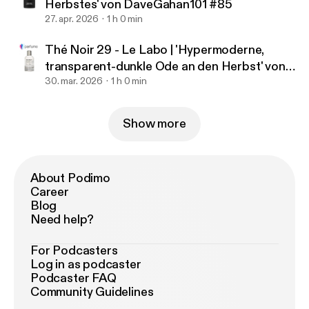
Herbstes' von DaveGahan101 #85
27. apr. 2026
1 h 0 min
Thé Noir 29 - Le Labo | 'Hypermoderne,
transparent-dunkle Ode an den Herbst' von
UrbanLegends #84
30. mar. 2026
1 h 0 min
Show more
About Podimo
Career
Blog
Need help?
For Podcasters
Log in as podcaster
Podcaster FAQ
Community Guidelines