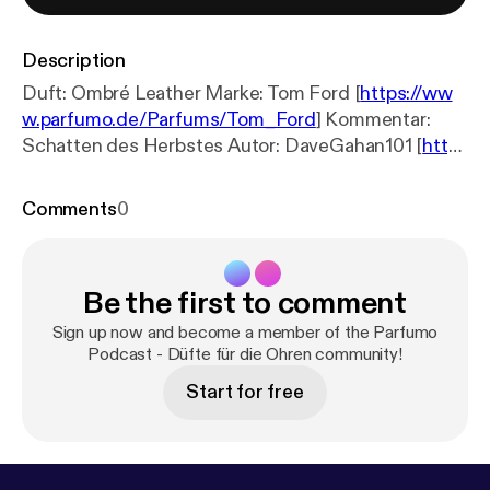
Description
Duft: Ombré Leather Marke: Tom Ford [
https://ww
w.parfumo.de/Parfums/Tom_Ford
] Kommentar:
Schatten des Herbstes Autor: DaveGahan101 [
http
s://www.parfumo.de/Benutzer/DaveGahan101
] Link:
https://www.parfumo.de/Parfums/Tom_Ford/ombr
Comments
0
e-leather-2018-eau-de-parfum/rezensionen/10960
7
[
https://www.parfumo.de/Parfums/Tom_Ford/om
bre-leather-2018-eau-de-parfum/rezensionen/1096
Be the first to comment
07
] ---------------------------------------- Idee,
Konzept & Redaktion: Steffen Wrede Sprecher:
Sign up now and become a member of the Parfumo
Björn Roth, Merle Finck-Stoltenberg Sounddesign
Podcast - Düfte für die Ohren community!
& Schnitt: Wiebke Köplin & Hagen Kreter ------------
Start for free
---------------------------- www.parfumo.de
www.podcastplattform.de