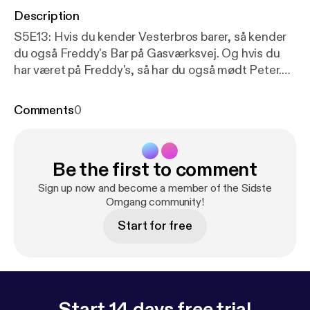
Description
S5E13: Hvis du kender Vesterbros barer, så kender
du også Freddy's Bar på Gasværksvej. Og hvis du
har været på Freddy's, så har du også mødt Peter.
Nu kan du også snart møde Peter i hjembyen Varde,
hvor Freddy's Varde åbner snart.. Hør Peters
Comments
0
historie og kom til åbningsfest på Freddy's i Varde.
Hør også hvorfor det er Sidste Omgang for
podcasten Sidste Omgang - og hvorfor der måske
Be the first to comment
alligevel kommer flere episoder.... #sidsteomgang
Sign up now and become a member of the Sidste
Omgang community!
Start for free
Start 14 days free trial