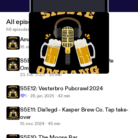
All episodes
86 episodes
Amager Rundt 2025
16. maj 2026
33 min
S5E13: Peter fra Freddy's Bar / Sidste
Omgang
23. feb. 2025
26 min
S5E13: Peter fra Freddy's Bar / Sidste Omgang
Sidste Omgang
S5E12: Vesterbro Pubcrawl 2024
💜
1
28. jan. 2025
42 min
S5E11: Dia'legd - Kasper Brew Co. Tap take-
over
10. nov. 2024
45 min
S5E10: The Moose Bar