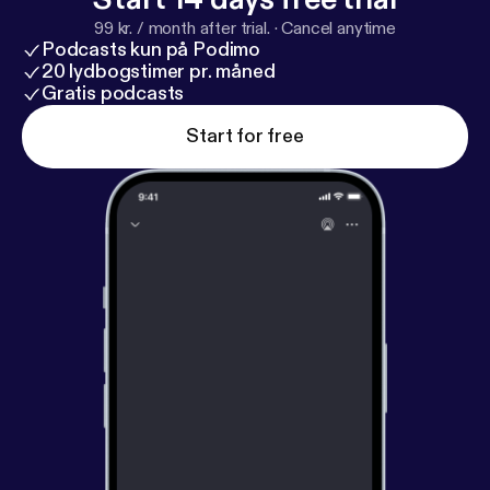
R&c
[0]=AT1tNDy0ldwGKbCrYqKCxmKd5WsXPL2Vm
99 kr. / month after trial.
·
Cancel anytime
FmfS-
Podcasts kun på Podimo
LySKFYbY1t6_BxVmqG8MZXvsDB1uHEzFvZ2szd2e
20 lydbogstimer pr. måned
eller søg på Sidste Omgang på din podcast app.
Gratis podcasts
#sidsteomgang [
https://www.facebook.com/hashta
Start for free
g/sidsteomgang?
__eep__=6&__cft__
[0]=AZWXbjp8z1QZrJtvtsq0rB
kTElTKMidjPkw_Yid2ETvz0w-
yHSibdQKqZWUGOYhdRkFLR0I-
fVUamdwQV1noSSGKMSCopADTSLQNrLWGkjmydm
yo&__tn__=*NK-R] @nicbanckpodcast Velkommen
til podcasten Sidste Omgang om brune barer og
værtshuse ! Lyt - Giv 5 Stjerner og del podcasten
med dine venner ! Hør fortællinger fra bartenderen
og endda en gæst eller to - nu mere end 85 afsnit !
Søg på #sidsteomgang [
https://www.facebook.co
m/hashtag/sidsteomgang?
__eep__=6&__cft__
[0]=AZWXbjp8z1QZrJtvtsq0rB
kTElTKMidjPkw_Yid2ETvz0w-