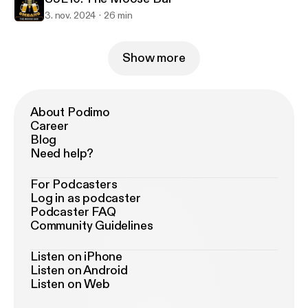
g?
3. nov. 2024
26 min
__eep__=6&__cft__
[0]=AZWXbjp8z1QZrJtvtsq0rB
kTElTKMidjPkw_Yid2ETvz0w-
yHSibdQKqZWUGOYhdRkFLR0I-
Show more
fVUamdwQV1noSSGKMSCopADTSLQNrLWGkjmydm
yo&__tn__=*NK-R] TikTok: SidsteOmgang
#dialegdolbar [
https://www.facebook.com/hashtag/
About Podimo
dialegdolbar?
Career
__eep__=6&__cft__
[0]=AZWXbjp8z1QZrJtvtsq0rB
Blog
kTElTKMidjPkw_Yid2ETvz0w-
Need help?
yHSibdQKqZWUGOYhdRkFLR0I-
For Podcasters
fVUamdwQV1noSSGKMSCopADTSLQNrLWGkjmydm
Log in as podcaster
yo&__tn__=*NK-R] @dialegdolbar @KasperBrewCo
Podcaster FAQ
[
https://www.facebook.com/kasperbrewco?
Community Guidelines
__cft__
[0]=AZWXbjp8z1QZrJtvtsq0rBV88OwRexew
kTElTKMidjPkw_Yid2ETvz0w-
Listen on iPhone
yHSibdQKqZWUGOYhdRkFLR0I-
Listen on Android
Listen on Web
fVUamdwQV1noSSGKMSCopADTSLQNrLWGkjmydm
yo&__tn__=-]K-R]