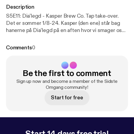
Description
S5E11: Dia'legd - Kasper Brew Co. Tap take-over.
Det er sommer 1/8-24. Kasper (den ene) står bag
hanerne på Dia’legd på en aften hvor vi smager os
ned igennem tavlen. Denne gang er det podcast
vært Nic der bliver interviewet om sin favorit-øl type
Comments
0
og vi prøver (blandt meget andet) at opfinde den
perfekte godnat-bajer. Kom med til Sidste Omgang
på Dia’legd ! Klik her: ⁠
https://linktr.ee/sidsteomgang
Be the first to comment
[
https://l.facebook.com/l.php?u=https%3A%2F%2
Flinktr.ee%2Fsidsteomgang%E2%81%A0%3Ffbcli
Sign up now and become a member of the Sidste
d%3DIwZXh0bgNhZW0CMTAAAR3yaS25ws4dpJ
Omgang community!
SxD2TMwUO3kwPo4RC-TzkVn-0REmDTay55eLf
Start for free
HBqonutw_aem_mZN56ynvpf99m8UkO6IadQ&h=
AT3LHoLtGzfzp7kxfSM2KiOlhC7_WHE0j3CCZDB
EPr99o-L_xYoBazVD9FurjOJaZ3dHhglHnd9JyRrP
61F7rusMb63GfnNln1p8MziTPkAJ1GWhAohMQ1e
h-RCur5kqpg&__tn__=-UK-
Start 14 days free trial