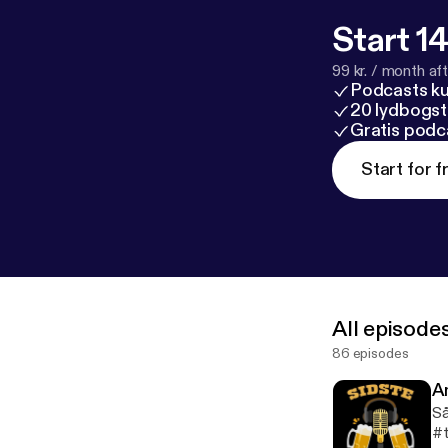
Start 14
99 kr. / month afte
Podcasts k
20 lydbogst
Gratis podc
Start for f
All episode
86 episodes
A
Så
#t