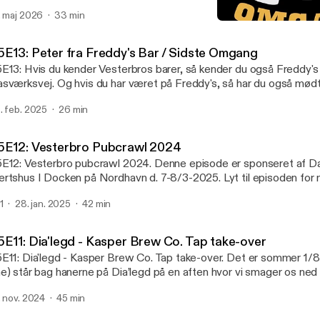
ots. 10 timer. Lyt med når jeg giver en sidste omgang på Tingkroe
. maj 2026
33 min
kelhjelmen - og ud og hygge ! #tingkroen #amagerrundt #sidste
S5E12: Vesterbro Pubcraw
Sidste Omgang
5E13: Peter fra Freddy's Bar / Sidste Omgang
E13: Hvis du kender Vesterbros barer, så kender du også Freddy's
sværksvej. Og hvis du har været på Freddy's, så har du også mødt
 også snart møde Peter i hjembyen Varde, hvor Freddy's Varde åbn
. feb. 2025
26 min
ters historie og kom til åbningsfest på Freddy's i Varde. Hør også 
dste Omgang for podcasten Sidste Omgang - og hvorfor der måske
mmer flere episoder.... #sidsteomgang
5E12: Vesterbro Pubcrawl 2024
E12: Vesterbro pubcrawl 2024. Denne episode er sponseret af D
rtshus I Docken på Nordhavn d. 7-8/3-2025. Lyt til episoden for 
nde to billetter til festen lørdag d. 8/3-2025. Velkommen til S
1
28. jan. 2025
42 min
ve ! Klik her: https://linktr.ee/sidsteomgang [https://linktr.ee/sidste
 Sidste Omgang på din podcast app. #sidsteomgang @cafegrott
icbanckpodcast Velkommen til podcasten Sidste Omgang om bru
5E11: Dia'legd - Kasper Brew Co. Tap take-over
rtshuse ! Lyt - Giv 5 Stjerner og del podcasten med dine venner ! 
E11: Dia'legd - Kasper Brew Co. Tap take-over. Det er sommer 1/
a bartenderen og endda en gæst eller to - nu mere end 85 afsnit !
e) står bag hanerne på Dia’legd på en aften hvor vi smager os ned
idsteomgang. Klik her: https://linktr.ee/sidsteomgang
nne gang er det podcast vært Nic der bliver interviewet om sin fa
ttps://linktr.ee/sidsteomgang] og find fede t-shirts og hoodies. Fa
. nov. 2024
45 min
 prøver (blandt meget andet) at opfinde den perfekte godnat-bajer
gang Instagram: sidste.omgang #sidsteomgang TikTok: Sidste
dste Omgang på Dia’legd ! Klik her: ⁠https://linktr.ee/sidsteomgang⁠