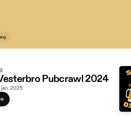
ang
g
Vesterbro Pubcrawl 2024
. jan. 2025
ee