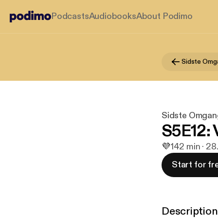
Podcasts
Audiobooks
About Podimo
Sidste Omg
Sidste Omgan
S5E12: 
💜
1
42 min · 28
Start for fr
Description