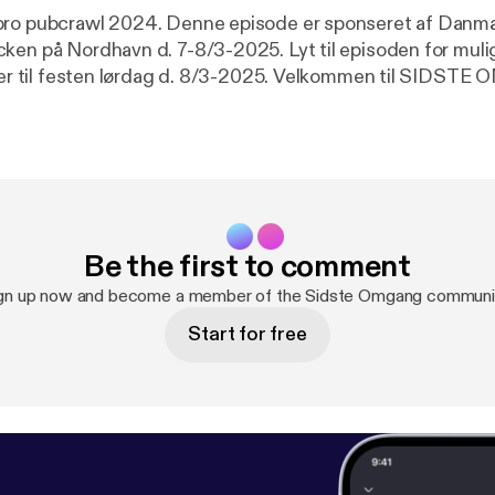
bro pubcrawl 2024. Denne episode er sponseret af Danma
ken på Nordhavn d. 7-8/3-2025. Lyt til episoden for muli
tter til festen lørdag d. 8/3-2025. Velkommen til SIDSTE 
//linktr.ee/sidsteomgang
[
https://linktr.ee/sidsteomgang
] 
 på din podcast app. #sidsteomgang @cafegrotten @ni
podcasten Sidste Omgang om brune barer og værtshuse ! 
l podcasten med dine venner ! Hør fortællinger fra barten
eller to - nu mere end 85 afsnit ! Søg på #sidsteomgang. 
sidsteomgang
[
https://linktr.ee/sidsteomgang
] og find fede 
Be the first to comment
book: Sidste Omgang Instagram: sidste.omgang #sidste
g
gn up now and become a member of the Sidste Omgang communi
Start for free