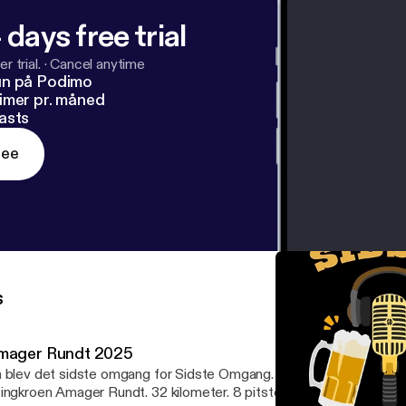
 days free trial
r trial.
·
Cancel anytime
un på Podimo
imer pr. måned
asts
ree
s
mager Rundt 2025
 blev det sidste omgang for Sidste Omgang. En dag i maj 2025 k
ingkroen Amager Rundt. 32 kilometer. 8 pitstop. 15 genstande Pe