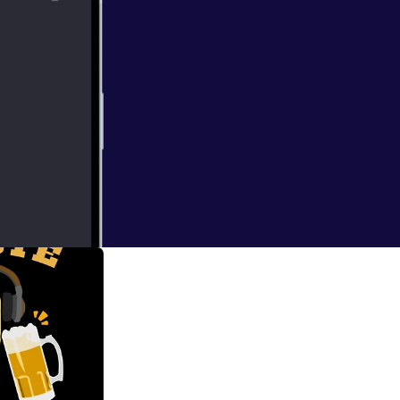
ørte jeg med
r person og 200