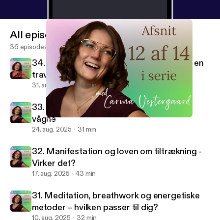
All episodes
36 episodes
34. Hvordan integrerer man spiritualitet i en
travl hverdag
31. aug. 2025
20 min
33. Det spirituelle ego - Når vi tror vi er
vågne
32. Manifestation og loven om tiltrækning - Virker det?
Skabsspirituel
24. aug. 2025
31 min
32. Manifestation og loven om tiltrækning -
Virker det?
17. aug. 2025
43 min
31. Meditation, breathwork og energetiske
metoder – hvilken passer til dig?
10. aug. 2025
32 min