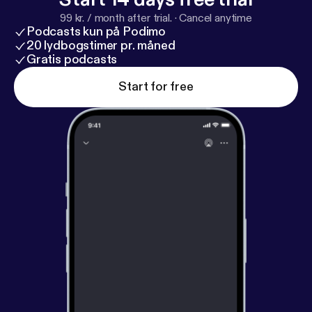
ups/506493529851871
] 🌐 Læs mere på
99 kr. / month after trial.
·
Cancel anytime
hjemmesiden:
https://www.carinavestergaard.com
Podcasts kun på Podimo
[
https://www.carinavestergaard.com
] Spiritualitet
20 lydbogstimer pr. måned
handler ikke om at ”nå i mål” – men om at turde være
Gratis podcasts
ægte hele vejen.
Start for free