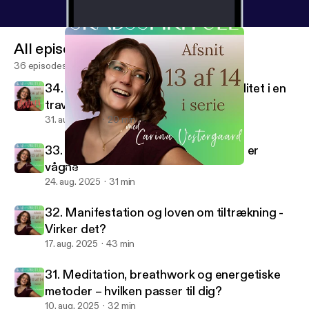
All episodes
36 episodes
34. Hvordan integrerer man spiritualitet i en
travl hverdag
31. aug. 2025
20 min
33. Det spirituelle ego - Når vi tror vi er
vågne
33. Det spirituelle ego - Når vi tror vi er vågne
Skabsspirituel
24. aug. 2025
31 min
32. Manifestation og loven om tiltrækning -
Virker det?
17. aug. 2025
43 min
31. Meditation, breathwork og energetiske
metoder – hvilken passer til dig?
10. aug. 2025
32 min