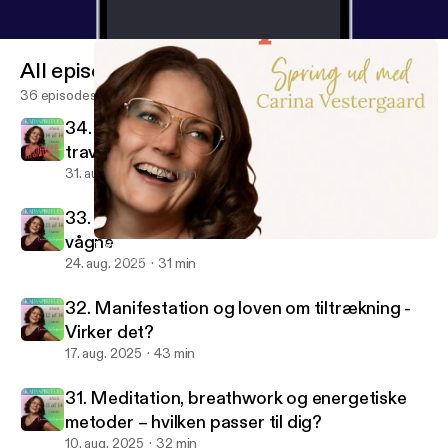
All episodes
36 episodes
34. Hvordan integrerer man spiritualitet i en
travl hverdag
31. aug. 2025
20 min
33. Det spirituelle ego - Når vi tror vi er
vågne
1. Velkommen til Skabsspirituel og Carina Vestergaards Univers
Skabsspirituel
24. aug. 2025
31 min
32. Manifestation og loven om tiltrækning -
Virker det?
17. aug. 2025
43 min
31. Meditation, breathwork og energetiske
metoder – hvilken passer til dig?
10. aug. 2025
32 min