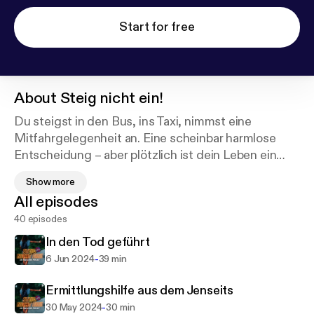
Start for free
About
Steig nicht ein!
Du steigst in den Bus, ins Taxi, nimmst eine
Mitfahrgelegenheit an. Eine scheinbar harmlose
Entscheidung – aber plötzlich ist dein Leben ein
anderes. Oder es ist schlagartig vorbei: Mein Name
Show more
ist Alex und das ist “Steig nicht ein!”. Ich werde dir in
All episodes
jeder Episode einen Fall vorstellen, bei dem ein
40 episodes
Mensch beim Falschen eingestiegen oder der
Falsche zugestiegen ist: Der Fall und das
In den Tod geführt
Tatgeschehen werden unter Rückgriff auf
-
6 Jun 2024
39 min
journalistische Quellen und Aussagen von
Betroffenen, Tätern und dem familiären und
Ermittlungshilfe aus dem Jenseits
sozialen Umfeld der Beteiligten rekonstruiert: Wir
-
30 May 2024
30 min