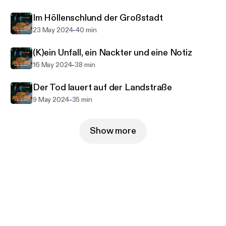
nehmen dich mit auf eine Fahrt, die in einer
Im Höllenschlund der Großstadt
Tragödie endet.
-
23 May 2024
40 min
Steig nicht ein! ist eine Produktion von Podimo.
(K)ein Unfall, ein Nackter und eine Notiz
-
16 May 2024
38 min
Folge dem Podcast in der App, um keine neue
Folge zu verpassen und lass gern eine Bewertung
Der Tod lauert auf der Landstraße
da oder teile ihn mit Freunden, wenn er dir gefällt.
-
9 May 2024
35 min
Host: Alex von "True Crime Podcast: Wahre
Verbrechen"
Show more
Producer: Jelena Kitanovic
Skript: Tanja Kachler