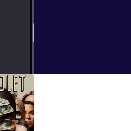
ppa. Han er
ageriavdelingen i
entralbord.