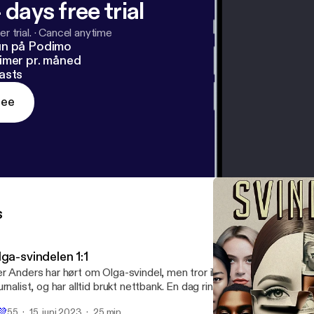
 days free trial
r trial.
·
Cancel anytime
un på Podimo
imer pr. måned
asts
ree
s
ga-svindelen 1:1
r Anders har hørt om Olga-svindel, men tror ikke at han er i målgru
urnalist, og har alltid brukt nettbank. En dag ringer en mann fra bedr
nken. Per Anders sjekker nummeret. Det er ett siffer fra bankens s
💜
55
15. juni 2023
25 min