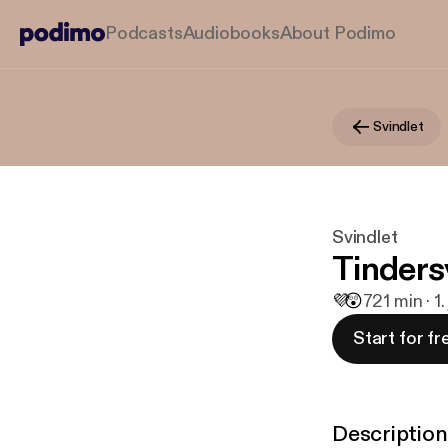
Podcasts
Audiobooks
About Podimo
Svindlet
Svindlet
Tinders
💜
😲
7
21 min · 1
Start for fr
Description