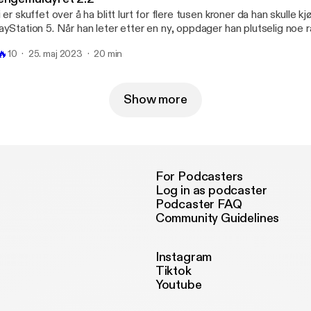
i er skuffet over å ha blitt lurt for flere tusen kroner da han skulle k
ayStation 5. Når han leter etter en ny, oppdager han plutselig noe 
n på sporet av de som lurte han.

🔥
10
25. maj 2023
20 min
Show more
For Podcasters
Log in as podcaster
Podcaster FAQ
Community Guidelines
Instagram
Tiktok
Youtube