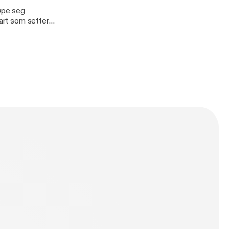
jøpe seg
rart som setter