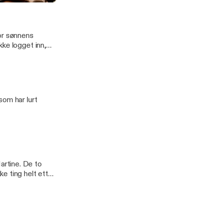
or sønnens
ke logget inn,
t av
som har lurt
rtine. De to
e ting helt etter