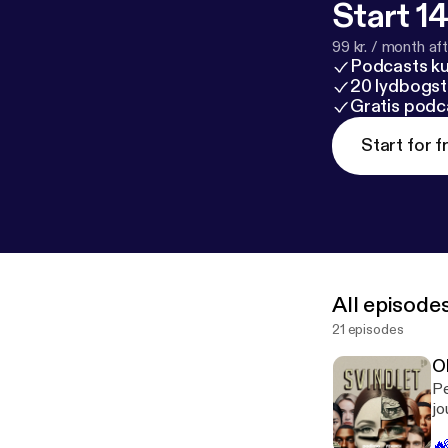
Start 14
99 kr. / month afte
Podcasts k
20 lydbogst
Gratis podc
Start for f
All episode
21 episodes
Ol
Pe
jo
ba
🔥