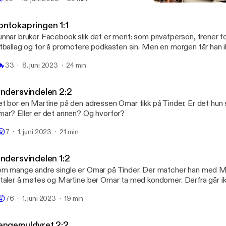
Tindersvindelen 2:2
Svindlet
ontokapringen 1:1
nnar bruker Facebook slik det er ment: som privatperson, trener f
tballag og for å promotere podkasten sin. Men en morgen får han ik
estengt for å ha delt veldig ulovlige innlegg. Så renner det penger u
🔥
33
8. juni 2023
24 min
nkkontoen. Hva er det som skjer?
indersvindelen 2:2
t bor en Martine på den adressen Omar fikk på Tinder. Er det hun 
ar? Eller er det annen? Og hvorfor?
😲
7
1. juni 2023
21 min
indersvindelen 1:2
m mange andre single er Omar på Tinder. Der matcher han med Ma
taler å møtes og Martine ber Omar ta med kondomer. Derfra går ikk
anen.
😲
76
1. juni 2023
19 min
engemuldyret 2:2