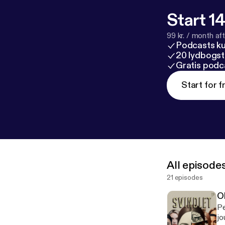
Start 14
99 kr. / month afte
Podcasts k
20 lydbogst
Gratis podc
Start for f
All episode
21 episodes
Ol
Pe
jo