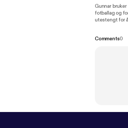
Gunnar bruker 
fotballag og f
utestengt for å
bankkontoen. H
Comments
0