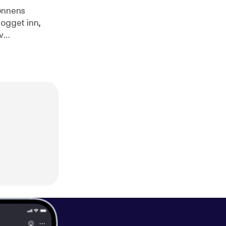
sønnens
logget inn,
v