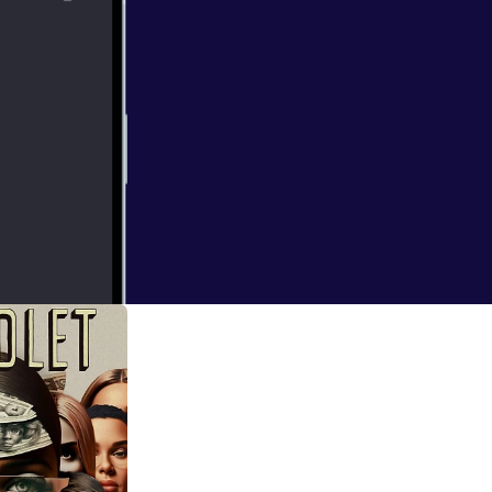
ppa. Han er
ageriavdelingen i