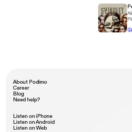
P
Al
Pl
ha

About Podimo
Career
Blog
Need help?
Listen on iPhone
Listen on Android
Listen on Web