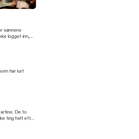
entralbord.
or sønnens
ke logget inn,
t av
som har lurt
rtine. De to
e ting helt etter