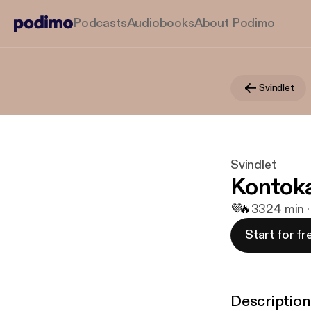
Podcasts
Audiobooks
About Podimo
Svindlet
Svindlet
Kontoka
💜
🔥
33
24 min ·
Start for fr
Description