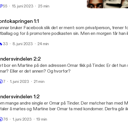
nken. Per Anders sjekker nummeret. Det er ett siffer fra bankens s
💜
55
15. juni 2023
25 min
Kontokapringen 1:1
Svindlet
ontokapringen 1:1
nnar bruker Facebook slik det er ment: som privatperson, trener f
tballag og for å promotere podkasten sin. Men en morgen får han ik
estengt for å ha delt veldig ulovlige innlegg. Så renner det penger u
🔥
33
8. juni 2023
24 min
nkkontoen. Hva er det som skjer?
indersvindelen 2:2
t bor en Martine på den adressen Omar fikk på Tinder. Er det hun 
ar? Eller er det annen? Og hvorfor?
😲
7
1. juni 2023
21 min
indersvindelen 1:2
m mange andre single er Omar på Tinder. Der matcher han med Ma
taler å møtes og Martine ber Omar ta med kondomer. Derfra går ikk
anen.
😲
76
1. juni 2023
19 min