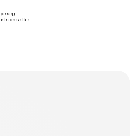
jøpe seg
rart som setter