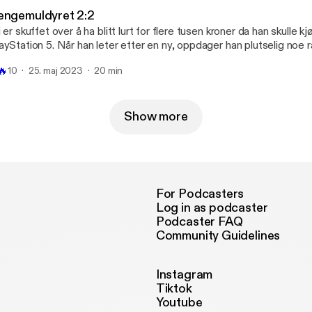
engemuldyret 2:2
i er skuffet over å ha blitt lurt for flere tusen kroner da han skulle k
ayStation 5. Når han leter etter en ny, oppdager han plutselig noe 
n på sporet av de som lurte han.

🔥
10
25. maj 2023
20 min
Show more
For Podcasters
Log in as podcaster
Podcaster FAQ
Community Guidelines
Instagram
Tiktok
Youtube