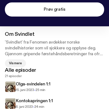
Prøv gratis
Om
Svindlet
'Svindlet' fra Fenomen avdekker norske
svindelhistorier som vil sjokkere og opplyse deg.
Gjennom gripende førstehåndsberetninger fra ofre,
tar denne podkasten deg med inn i mørke historier
Vis mere
om bedrageri i Norge. Fra små beløp til store tap,
Alle episoder
hører du hvordan svindlere opererer og hvordan
21 episoder
uskyldige liv blir snudd på hodet. Fenomens
dokumentarstil og engasjerende fortellerteknikk gir
Olga-svindelen 1:1
deg ikke bare underholdning, men også verdifull
-
15. juni 2023
25 min
kunnskap om hvordan du kan beskytte deg selv mot
svindel. Med en blanding av drama, spenning og
Kontokapringen 1:1
informasjon, er 'Svindlet' en must-hear for alle som
-
8. juni 2023
24 min