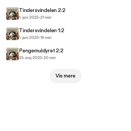
ønsker å forstå og unngå moderne svindelmetoder.
Tindersvindelen 2:2
Uansett alder eller bakgrunn, denne podkasten vil
lære deg å gjenkjenne faresignalene og holde deg
-
1. juni 2023
21 min
trygg i en verden full av bedragere.
Tindersvindelen 1:2
-
1. juni 2023
19 min
Pengemuldyret 2:2
-
25. maj 2023
20 min
Vis mere