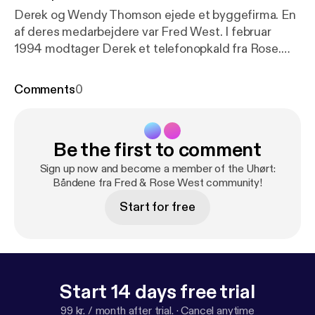
Derek og Wendy Thomson ejede et byggefirma. En
af deres medarbejdere var Fred West. I februar
1994 modtager Derek et telefonopkald fra Rose.
Hun lyder panisk og vil snarest tale med Fred.
Politiet er ankommet til deres hjem med en
Comments
0
ransagningskendelse til at grave baghaven op.
Mordefterforskningen begynder...
Be the first to comment
Sign up now and become a member of the Uhørt:
Båndene fra Fred & Rose West community!
Start for free
Start 14 days free trial
99 kr. / month after trial.
·
Cancel anytime