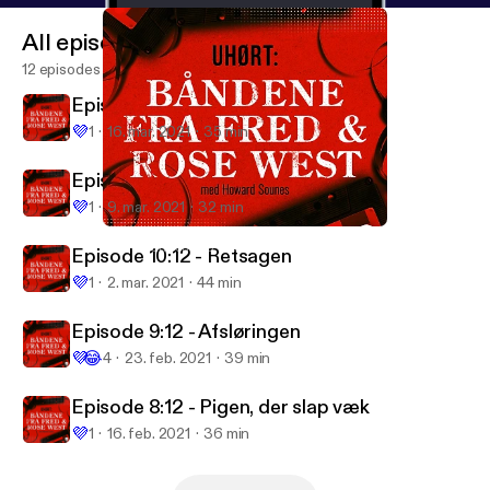
All episodes
12 episodes
Episode 12: 12 - Efterspillet
💜
1
16. mar. 2021
35 min
Episode 11:12 - Søster
💜
1
9. mar. 2021
32 min
Episode 9:12 - Afsløringen
Uhørt: Båndene fra Fred & Rose West
Episode 10:12 - Retsagen
💜
1
2. mar. 2021
44 min
Episode 9:12 - Afsløringen
💜
😂
4
23. feb. 2021
39 min
Episode 8:12 - Pigen, der slap væk
💜
1
16. feb. 2021
36 min