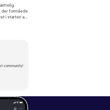
ættelig.
, der formåede
t i starten af
et at undgå
st community!