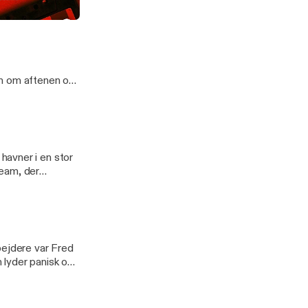
well Street.
slap væk
& Rose West
en om aftenen og
var Lucys lig
 vanskelig
havner i en stor
team, der
færdig
ejdere var Fred
 lyder panisk og
n
 begynder...