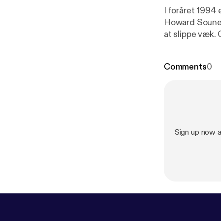
I foråret 1994
Howard Sounes
at slippe væk. 
70’erne og mel
retsforfølgels
Comments
0
Sign up now 