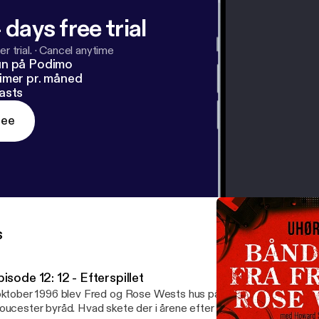
 days free trial
r trial.
·
Cancel anytime
un på Podimo
imer pr. måned
asts
ree
s
isode 12: 12 - Efterspillet
oktober 1996 blev Fred og Rose Wests hus på Cromwell Street slå
oucester byråd. Hvad skete der i årene efter med West-familien og