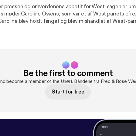
 er pressen og omverdenens appetit for West-sagen er um
 møder Caroline Owens, som var et af West parrets ofre
Caroline blev holdt fanget og blev mishandlet af West-parre
dte det også til politiet. Hvordan lykkedes det West-parr
e de næste to årtier?
Be the first to comment
and become a member of the Uhørt: Båndene fra Fred & Rose We
Start for free