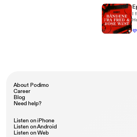
E
I 
Ho
fo
💜
i 
at
About Podimo
Career
Blog
Need help?
Listen on iPhone
Listen on Android
Listen on Web