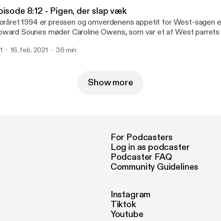
pisode 8:12 - Pigen, der slap væk
foråret 1994 er pressen og omverdenens appetit for West-sagen e
ward Sounes møder Caroline Owens, som var et af West parrets 
rmåede at slippe væk. Caroline blev holdt fanget og blev mishandl
1
16. feb. 2021
36 min
starten af 70’erne og meldte det også til politiet. Hvordan lykkede
 undgå retsforfølgelse de næste to årtier?
Show more
For Podcasters
Log in as podcaster
Podcaster FAQ
Community Guidelines
Instagram
Tiktok
Youtube