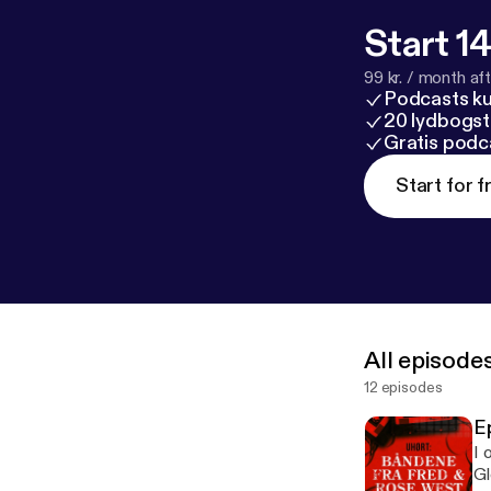
Start 14
99 kr. / month afte
Podcasts k
20 lydbogst
Gratis podc
Start for f
All episode
12 episodes
Ep
I 
Gl