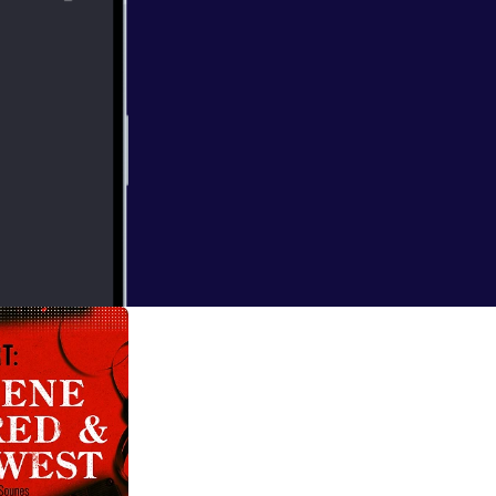
et ned af
 ofrene, der var