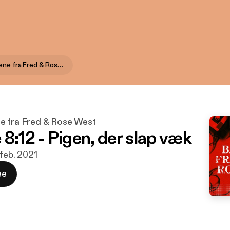
Uhørt: Båndene fra Fred & Rose West
e fra Fred & Rose West
8:12 - Pigen, der slap væk
 feb. 2021
ee