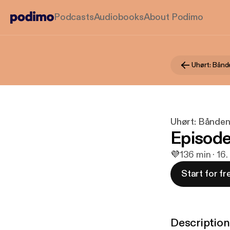
Podcasts
Audiobooks
About Podimo
Uhørt: Bånden
Episode 
💜
1
36 min · 16.
Start for fr
Description