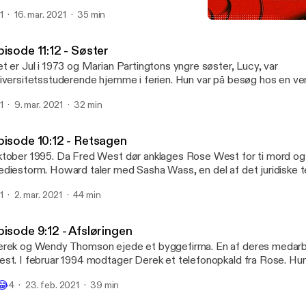
klet ind fortællingen? Howard reflekterer over efterspillet fra Crom
1
16. mar. 2021
35 min
Episode 8:12 - Pigen, der 
Uhørt: Båndene fra Fred 
isode 11:12 - Søster
t er Jul i 1973 og Marian Partingtons yngre søster, Lucy, var
iversitetsstuderende hjemme i ferien. Hun var på besøg hos en v
ulle tage bussen hjem. Men hun vendte aldrig tilbage. 21 år senere 
1
9. mar. 2021
32 min
 de ni, der blev fundet i Cromwell Street nr. 25. Hvordan konfronterede Marian
dslen ved, hvad der skete med sin søster? Hun afslører en lang og
oces, der førte hende mod tilgivelse af West parret.
pisode 10:12 - Retsagen
tober 1995. Da Fred West dør anklages Rose West for ti mord og 
diestorm. Howard taler med Sasha Wass, en del af det juridiske 
rsvarer Rose. Men intens mediekontrol truer chancerne for en ret
1
2. mar. 2021
44 min
ttergang. Kan Rose gå fri?
pisode 9:12 - Afsløringen
rek og Wendy Thomson ejede et byggefirma. En af deres medarb
st. I februar 1994 modtager Derek et telefonopkald fra Rose. Hun
l snarest tale med Fred. Politiet er ankommet til deres hjem med e
😂
4
23. feb. 2021
39 min
nsagningskendelse til at grave baghaven op. Mordefterforskningen