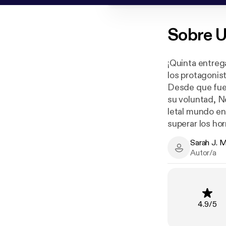
Sobre
U
¡Quinta entreg
los protagonis
Desde que fue 
su voluntad, N
letal mundo en
superar los hor
Mientras que 
Sarah J. 
para entrenar a
Sarah J. Maas
Autor/a
fuegos, las tr
la frágil paz e
que Cassian y 
En un mundo ar
Clasific
4.9
/
5
monstruos inte
y la curación– 