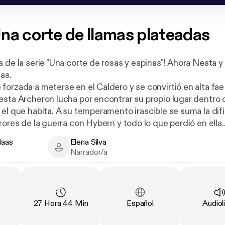
na corte de llamas plateadas
a de la serie "Una corte de rosas y espinas"! Ahora Nesta 
tas.
forzada a meterse en el Caldero y se convirtió en alta fae
esta Archeron lucha por encontrar su propio lugar dentro 
 el que habita. A su temperamento irascible se suma la dif
rores de la guerra con Hybern y todo lo que perdió en ella.
Cassian, miembro de la Corte Noche de Rhysand y Feyre,
Maas
Elena Silva
 la incontrolable Nesta y entre ellos se enciende el más ar
 - Author
Elena Silva - Narrator
Narrador/a
aidoras reinas humanas forjan una nueva y peligrosa alian
stablecida entre los reinos. Y la clave para detenerlas podr
Nesta logren superar sus inquietantes pasados.
rasado por la guerra, Nesta y Cassian deberán enfrentars
ación
:
Duración
:
Idioma
:
Tipo
:
27 Hora 44 Min
Español
Audiol
riores como a los que acechan en el exterior, y buscarán l
en brazos del otro.