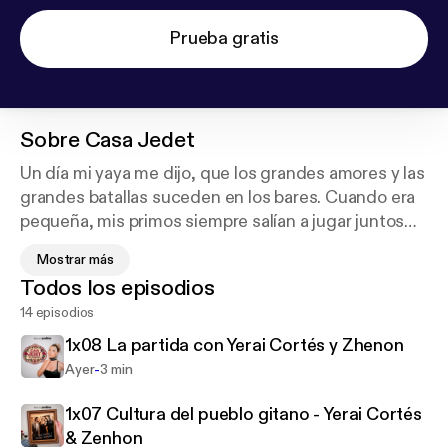
Prueba gratis
Sobre
Casa Jedet
Un día mi yaya me dijo, que los grandes amores y las
grandes batallas suceden en los bares. Cuando era
pequeña, mis primos siempre salían a jugar juntos
pero, yo me quedaba escuchando las historias de
Mostrar más
los mayores, por eso he abierto mi propio bar para
Todos los episodios
escuchar las historias que realmente me interesan.
14 episodios
Un lugar en el que juntar a personas que, aunque a
priori, no tienen nada en común, siempre habrá un
1x08 La partida con Yerai Cortés y Zhenon
hilo que les une.
-
Ayer
3 min
Para escuchar todas estas historias abrimos las
1x07 Cultura del pueblo gitano - Yerai Cortés
puertas de casa Jedet, un lugar en el que todas sois
& Zenhon