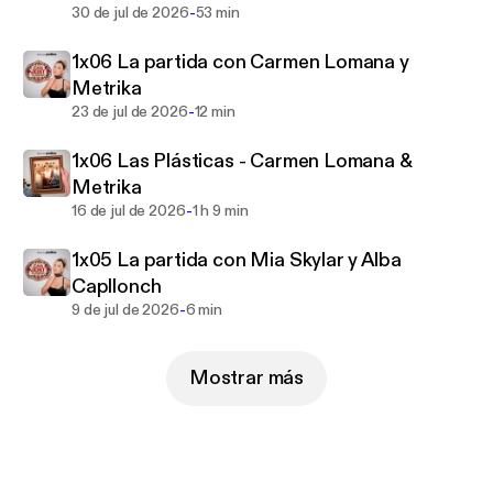
bienvenidas.
-
30 de jul de 2026
53 min
1x06 La partida con Carmen Lomana y
Todas las semanas, una nueva cita en Podimo.
Metrika
-
23 de jul de 2026
12 min
Una idea original de Jedet
Una producción de Podimo
1x06 Las Plásticas - Carmen Lomana &
Vídeo y postpodroducción: Jaleo Producciones
Metrika
Diseño artístico: José Moreno
-
16 de jul de 2026
1 h 9 min
Producción: May Martin
Dirección Marketing: Luis de la Flor
1x05 La partida con Mia Skylar y Alba
Producción Ejecutiva: Cayetano Fernandez
Capllonch
-
9 de jul de 2026
6 min
Mostrar más