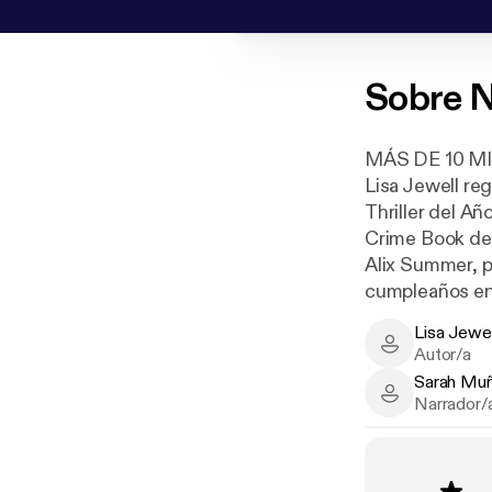
Sobre
N
MÁS DE 10 M
Lisa Jewell re
Thriller del Añ
Crime Book del
Alix Summer, p
cumpleaños en 
cumpleaños, y 
Lisa Jewel
Unos días más t
Lisa Jewell -
Autor/a
Josie ha estad
Sarah Muñ
tema interesan
Sarah Muñiz -
Narrador/
Lo que de entr
inquietante y e
convirtiéndose