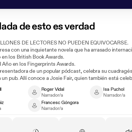
ada de esto es verdad
ILLONES DE LECTORES NO PUEDEN EQUIVOCARSE.
gresa con una inquietante novela que ha arrasado internac
o en los British Book Awards.
 Año en los Fingerprints Awards.
resentadora de un popular pódcast, celebra su cuadragé
un pub. Allí conoce a Josie Fair, quien también está cele
descubren que nacieron el mismo día en el mismo hospita
l
Roger Vidal
Isa Puchol
arde vuelven a coincidir, esta vez fuera del instituto de los
 Author
Roger Vidal - Narrator
Isa Puchol - Narr
Narrador/a
Narrador/a
o escuchando todos sus programas y cree que su vida pod
iz
Francesc Góngora
te para su programa.
 Narrator
Francesc Góngora - Narrator
a
Narrador/a
ada parece una buena idea, poco a poco se va convirtiend
xtraño. Josie consigue meterse en la vida de Alix… y en s
 Alix en la protagonista de su propio pódcast.