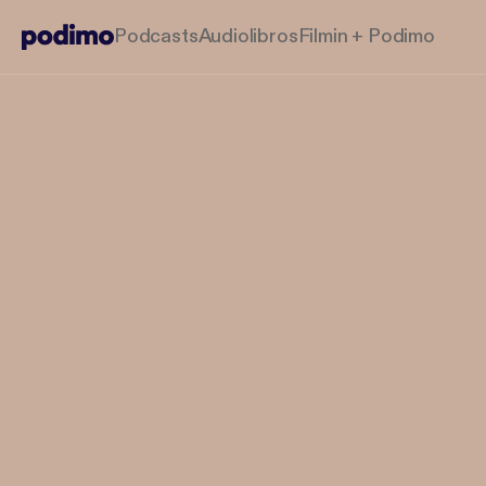
Podcasts
Audiolibros
Filmin + Podimo