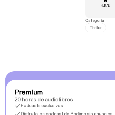
¿Quién es real
Clasific
4.8
/
5
«El thriller má
«Sumamente re
Categoría
«Ignorarás tod
Thriller
«Absolutamente
Premium
20 horas de audiolibros
Podcasts exclusivos
Disfruta los podcast de Podimo sin anuncios