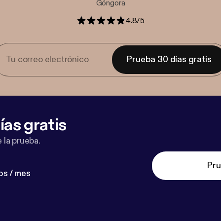
Góngora
4.8
/
5
Prueba 30 días gratis
ías gratis
 la prueba.
Pru
os / mes