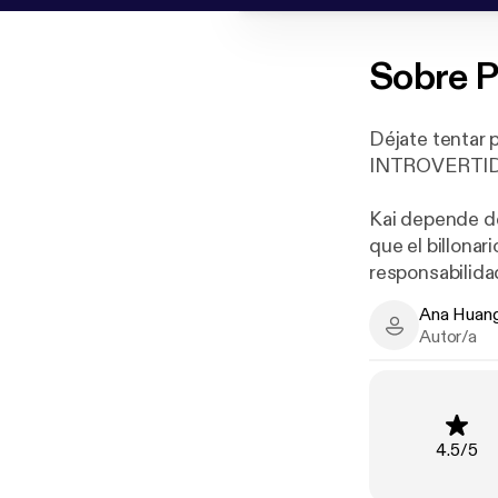
Sobre
P
Déjate tentar 
INTROVERTI
Kai depende de
que el billonar
responsabilida
respirar.
Ana Huan
AUDAZ. IMPU
Ana Huang - 
Autor/a
Isabella no ha 
conocido a un 
Clasific
4.5
/
5
pueda enamorar
como camarera