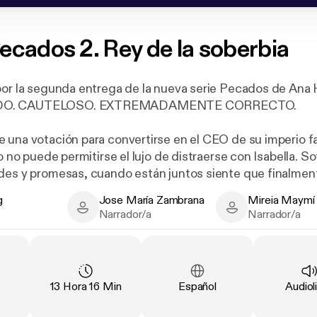
ecados 2. Rey de la soberbia
por la segunda entrega de la nueva serie Pecados de Ana
DO. CAUTELOSO. EXTREMADAMENTE CORRECTO.
 una votación para convertirse en el CEO de su imperio fam
io no puede permitirse el lujo de distraerse con Isabella. 
des y promesas, cuando están juntos siente que finalme
g
Jose María Zambrana
Mireia Maymí 
LSIVA. ALEGRE.
Author
Jose María Zambrana - Narrator
Mireia Maymí i Jo
Narrador/a
Narrador/a
asistido a una sola fiesta en la que no fuera el centro de at
hombre al que no
ación
:
Duración
:
Idioma
:
Tipo
:
13 Hora 16 Min
Español
Audiol
…, excepto a Kai, que es miembro del club exclusivo en e
.