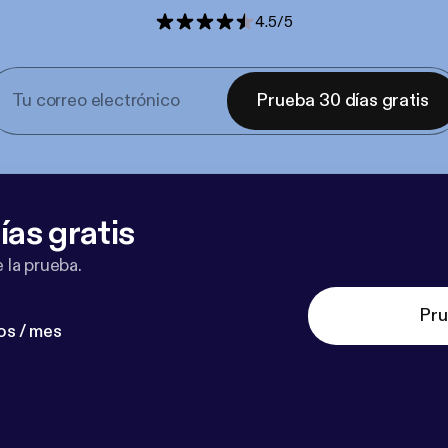
4.5
/
5
Prueba 30 días gratis
ías gratis
 la prueba.
Pru
os / mes