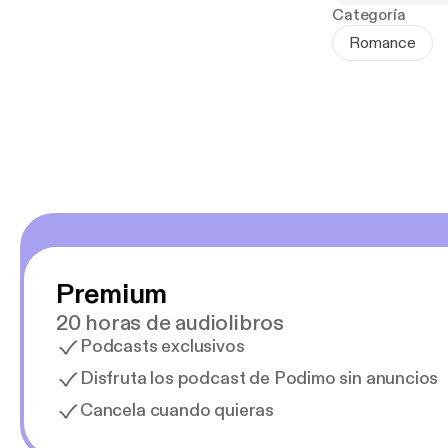
Categoría
Pero aunque le
Romance
de sus deseos 
• Polos opuest
• Romance pro
• Slow burn
• Billonarios
• Spicy
Premium
20 horas de audiolibros
Podcasts exclusivos
Disfruta los podcast de Podimo sin anuncios
Cancela cuando quieras