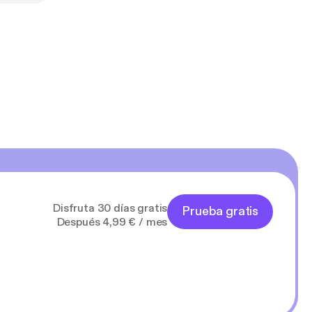
n la tentación
Disfruta 30 días gratis
Prueba gratis
Después 4,99 € / mes