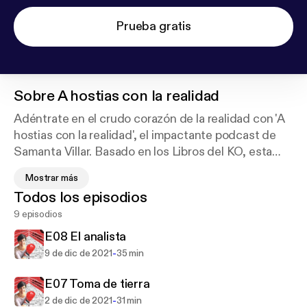
Prueba gratis
Sobre
A hostias con la realidad
Adéntrate en el crudo corazón de la realidad con 'A
hostias con la realidad', el impactante podcast de
Samanta Villar. Basado en los Libros del KO, esta
colección de historias de no ficción te sumerge en
Mostrar más
vidas que transcurren entre derrotas épicas y
Todos los episodios
victorias eufóricas. Samanta, reconocida por su
9 episodios
agudeza periodística y su habilidad para
desentrañar las complejidades humanas, te guía a
E08 El analista
través de relatos que desafían tu percepción del
-
9 de dic de 2021
35 min
mundo. Desde las cloacas de Madrid hasta zonas
de conflicto internacional, cada episodio es un viaje
E07 Toma de tierra
intenso por la vida real, repleto de giros inesperados
-
2 de dic de 2021
31 min