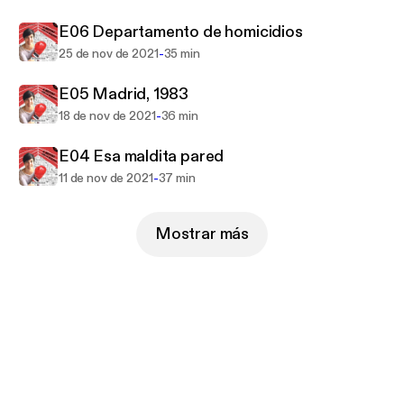
y revelaciones impactantes. Prepárate para una
E06 Departamento de homicidios
experiencia auditiva que te dejará sin aliento, donde
la crudeza de la realidad se entrelaza con la maestría
-
25 de nov de 2021
35 min
narrativa de una de las voces más respetadas del
E05 Madrid, 1983
periodismo español.
-
18 de nov de 2021
36 min
E04 Esa maldita pared
-
11 de nov de 2021
37 min
Mostrar más