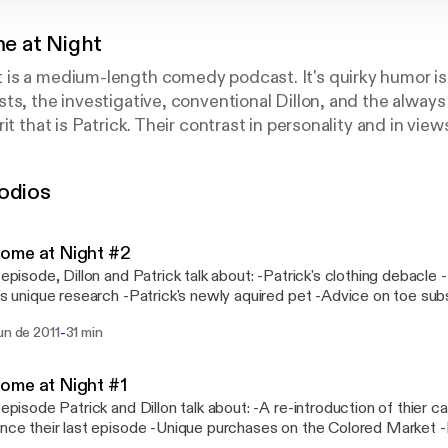
 at Night
is a medium-length comedy podcast. It's quirky humor is
ts, the investigative, conventional Dillon, and the always
it that is Patrick. Their contrast in personality and in vie
 discuss the world around them.
odios
ome at Night #2
s episode, Dillon and Patrick talk about: -Patrick's clothing debacle
n's unique research -Patrick's newly aquired pet -Advice on toe sub
-
un de 2011
31 min
ome at Night #1
s episode Patrick and Dillon talk about: -A re-introduction of thier 
ince their last episode -Unique purchases on the Colored Market -