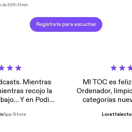
k on interior design -Zebadiah's Steak House
-
n de 2011
31 min
Regístrate para escuchar
casts. Mientras
MI TOC es feliz
ientras recojo la
Ordenador, limpi
abajo… Y en Podimo
categorías nuev
odcast que me
ín
App Store
Lorettalecto
prendimiento, de
 De lo que quiera!