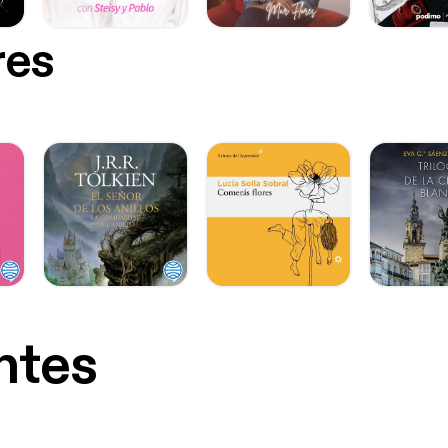
res
ntes