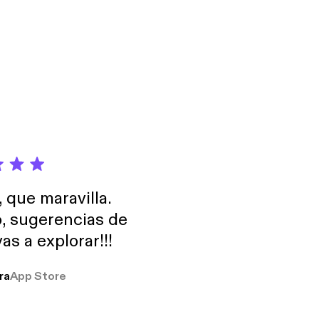
, que maravilla.
o, sugerencias de
as a explorar!!!
ra
App Store