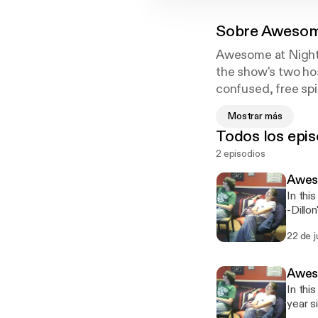
Sobre
Awesome
Awesome at Night 
the show's two hos
confused, free spir
portrayed as they
Mostrar más
Todos los epis
2 episodios
Awes
In thi
-Dillo
22 de j
Awes
In thi
year s