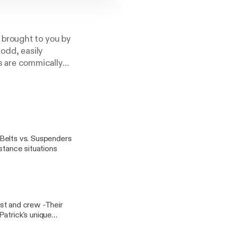
 brought to you by
 odd, easily
ws are commically
 -Belts vs. Suspenders
stance situations
cast and crew -Their
Patrick's unique