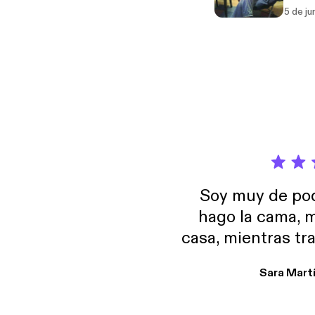
outloo
5 de ju
Soy muy de pod
hago la cama, m
casa, mientras tr
encuentro p
Sara Mart
encantan. De em
salid, de humor…