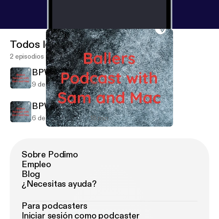
Todos los episodios
2 episodios
BPWSAM Ep. 2
9 de may de 2019
22 min
BPWSAM Ep. 1
6 de may de 2019
18 min
BPWSAM Ep. 2
Ballers Podcast with Sam and Mac
Sobre Podimo
Empleo
Blog
¿Necesitas ayuda?
Para podcasters
Iniciar sesión como podcaster