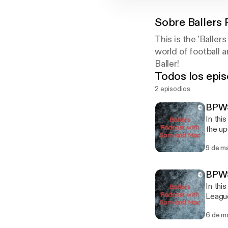
Sobre
Ballers
This is the 'Balle
world of football 
Baller!
Todos los epis
2 episodios
BPWS
In thi
the u
9 de m
BPWS
In thi
Leagu
6 de m