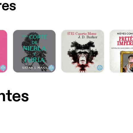
res
ntes