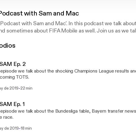
 Podcast with Sam and Mac
rs Podcast with Sam and Mac'. In this podcast we talk about
and sometimes about FIFA Mobile as well. Join us as we t
odios
AM Ep. 2
s episode we talk about the shocking Champions League results and
pcoming TOTS.
-
ay de 2019
22 min
AM Ep. 1
s episode we talk about the Bundesliga table, Bayern transfer new
e race.
-
ay de 2019
18 min