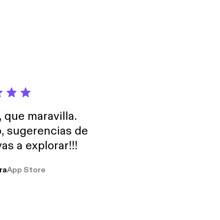
, que maravilla.
o, sugerencias de
as a explorar!!!
ra
App Store