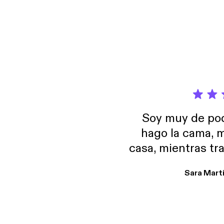
Soy muy de pod
hago la cama, m
casa, mientras tr
encuentro p
Sara Mart
encantan. De em
salid, de humor…
Estoy en