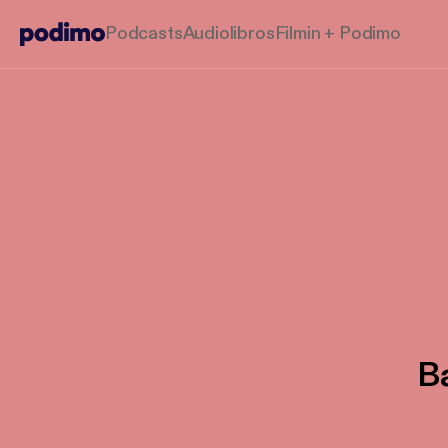
Podcasts
Audiolibros
Filmin + Podimo
B