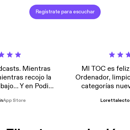
Regístrate para escuchar
casts. Mientras
MI TOC es feliz
ientras recojo la
Ordenador, limpi
abajo… Y en Podimo
categorías nuev
odcast que me
ín
App Store
Lorettalecto
prendimiento, de
 De lo que quiera!
cantada 👍