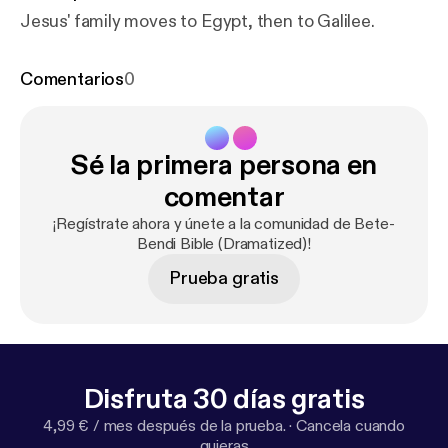
Jesus' family moves to Egypt, then to Galilee.
Comentarios
0
Sé la primera persona en
comentar
¡Regístrate ahora y únete a la comunidad de Bete-
Bendi Bible (Dramatized)!
Prueba gratis
Disfruta 30 días gratis
4,99 € / mes después de la prueba.
·
Cancela cuando
quieras