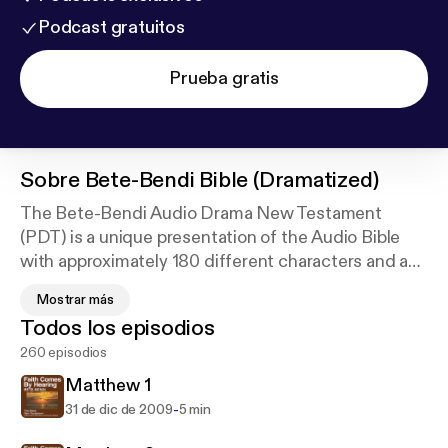
Podcast gratuitos
Prueba gratis
Sobre
Bete-Bendi Bible (Dramatized)
The Bete-Bendi Audio Drama New Testament
(PDT) is a unique presentation of the Audio Bible
with approximately 180 different characters and a
digitally recorded sound track with full sound
Mostrar más
effects. For a list of other available languages go to
Todos los episodios
our website at
http://FaithComesByHearing.com
.
260 episodios
The mission of Faith Comes By Hearing is to bring
His Church together and make disciples from every
Matthew 1
nation, tribe, language, and people: to give every
-
31 de dic de 2009
5 min
person the opportunity to listen completely through