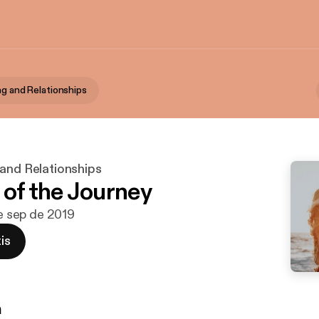
ng and Relationships
 and Relationships
 of the Journey
de sep de 2019
is
n