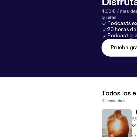
Disfruta
4,99 € / mes des
quieras
Podcasts ex
20 horas de 
Podcast gra
Prueba gra
Todos los e
32 episodios
T
Ma
of
13