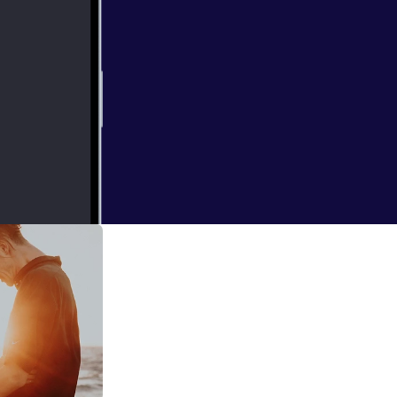
 on a wide range
more details.