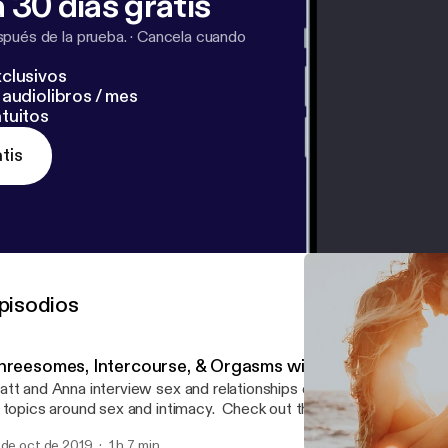
 30 días gratis
pués de la prueba.
·
Cancela cuando
clusivos
audiolibros / mes
tuitos
tis
pisodios
hreesomes, Intercourse, & Orgasms with Susan Bratton
tt and Anna interview sex and relationships expert Susan Bratton
 topics around sex and intimacy. Check out the episode notes for 
 de oct de 2019
1 h 7 min