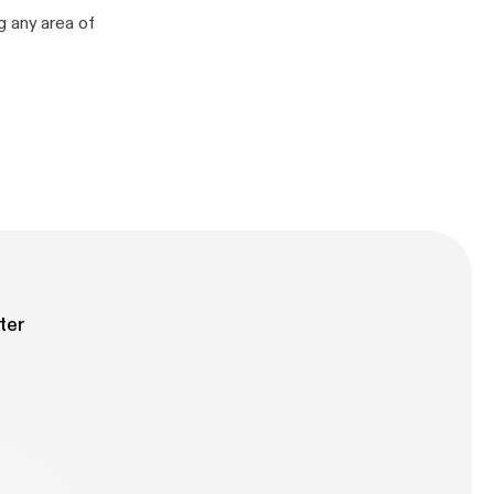
g any area of
ter