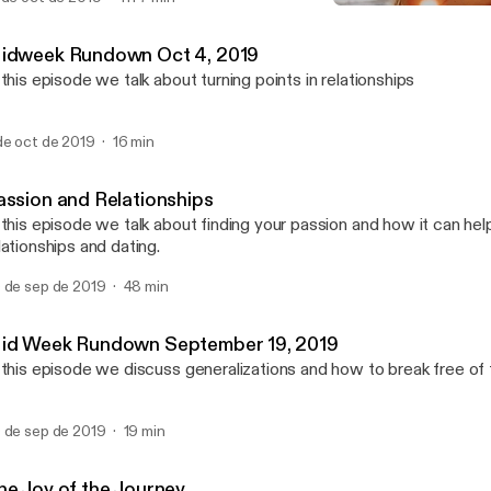
The Joy of the Journey
Better Dating and Relatio
idweek Rundown Oct 4, 2019
 this episode we talk about turning points in relationships
de oct de 2019
16 min
assion and Relationships
 this episode we talk about finding your passion and how it can hel
lationships and dating.
 de sep de 2019
48 min
id Week Rundown September 19, 2019
 this episode we discuss generalizations and how to break free of
 de sep de 2019
19 min
he Joy of the Journey