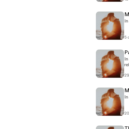
M
In
5 
P
In
re
29
M
In
20
T