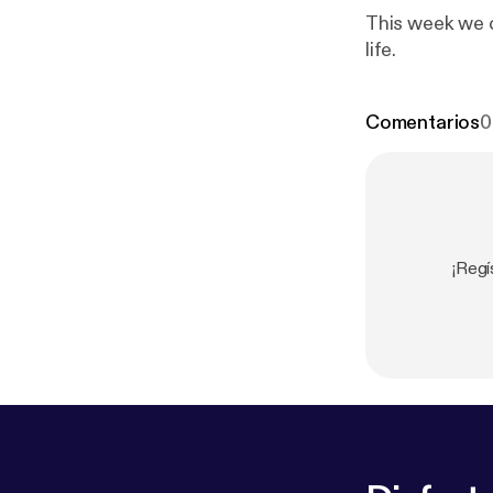
This week we d
life.
Comentarios
0
¡Regí