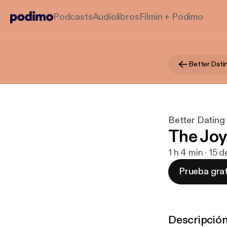
Podcasts
Audiolibros
Filmin + Podimo
Better Dati
Better Dating
The Joy
1 h 4 min · 15 
Prueba grat
Descripció