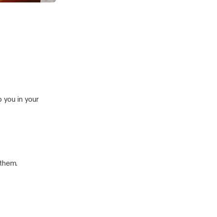
nships
p you in your
 them.