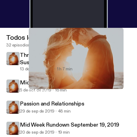
Todos los episodios
32 episodios
Threesomes, Intercourse, & Orgasms with
Susan Bratton
13 de oct de 2019
1 h 7 min
Midweek Rundown Oct 4, 2019
5 de oct de 2019
16 min
Threesomes, Intercourse, & Orgasms with Susan Bratton
Better Dating and Relationships
Passion and Relationships
29 de sep de 2019
48 min
Mid Week Rundown September 19, 2019
20 de sep de 2019
19 min