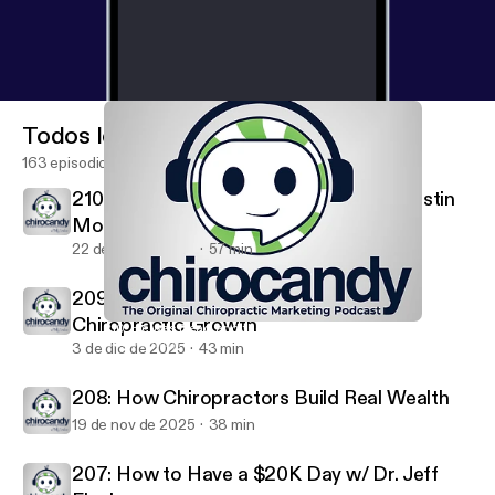
Todos los episodios
163 episodios
210: He was Dead and then... with Dr. Justin
Moseley
22 de abr de 2026
57 min
209: The Financial Numbers That Drive
Chiropractic Growth
210: He was Dead and then... with Dr. Justin Moseley
ChiroCandy: THE Chiropractic Marketing Podcast
3 de dic de 2025
43 min
208: How Chiropractors Build Real Wealth
19 de nov de 2025
38 min
207: How to Have a $20K Day w/ Dr. Jeff