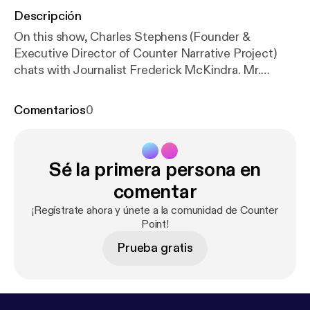
Descripción
On this show, Charles Stephens (Founder &
Executive Director of Counter Narrative Project)
chats with Journalist Frederick McKindra. Mr.
McKindra wrote a piece for Buzzfeed entitled
"Does Desiring White Guys Make Me A Traitor To
Comentarios
0
My Race." This show contains adult language.
Sé la primera persona en
comentar
¡Regístrate ahora y únete a la comunidad de Counter
Point!
Prueba gratis