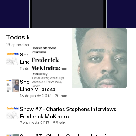
Todos los episodios
16 episodios
Show #8 - Charles Stephens Interviews
Linda Villarosa
18 de jun de 2017
26 min
Show #8 - Charles Stephens Interviews
Linda Villarosa
Show #7 - Charles Stephens Interviews Frederick McKindra
Counter Point
18 de jun de 2017
26 min
Show #7 - Charles Stephens Interviews
Frederick McKindra
7 de jun de 2017
56 min