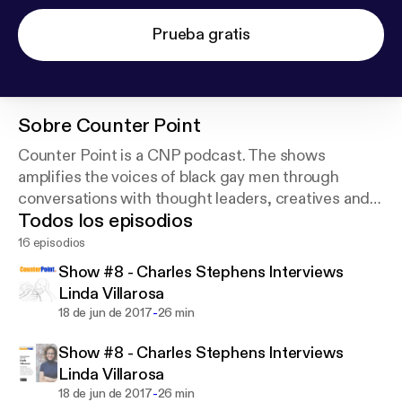
Prueba gratis
Sobre
Counter Point
Counter Point is a CNP podcast. The shows
amplifies the voices of black gay men through
conversations with thought leaders, creatives and
Todos los episodios
activists. Follow us on Social Media @cnptribe
16 episodios
Show #8 - Charles Stephens Interviews
Linda Villarosa
-
18 de jun de 2017
26 min
Show #8 - Charles Stephens Interviews
Linda Villarosa
-
18 de jun de 2017
26 min