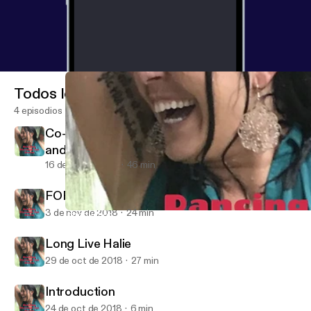
Todos los episodios
4 episodios
Co-Denstiny: A Mother's Journey to Fullfill
and Honor the Purpose of her Beloved Son.
16 de dic de 2018
46 min
FOREVER 22: MEGAN ROSE KELLEY
3 de nov de 2018
24 min
Introduction
Dancing Through the Storm: Exploring Addiction and Mental Ille
Long Live Halie
29 de oct de 2018
27 min
Introduction
24 de oct de 2018
6 min