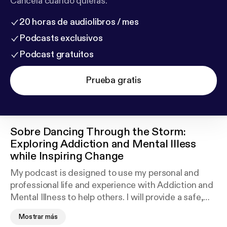
Cancela cuando quieras.
20 horas de audiolibros / mes
Podcasts exclusivos
Podcast gratuitos
Prueba gratis
Sobre
Dancing Through the Storm:
Exploring Addiction and Mental Illess
while Inspiring Change
My podcast is designed to use my personal and
professional life and experience with Addiction and
Mental Illness to help others. I will provide a safe,
understanding, and resourceful platform for those
Mostrar más
who are affected by Addiction and Mental Illness. I