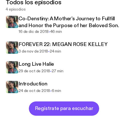
Todos los episodios
want everyone who hears my podcast to leave with
4 episodios
a better understanding of these issues and to know
that there are others fighting the same battles.
Co-Denstiny: A Mother's Journey to Fullfill
and Honor the Purpose of her Beloved Son.
There will always be storms in life. Some storms
-
16 de dic de 2018
46 min
leave permanent damage. Sometimes the only way
FOREVER 22: MEGAN ROSE KELLEY
to get through them is to dance. For if you stop
dancing or finding joy, you will lose your light.
-
3 de nov de 2018
24 min
Long Live Halie
-
29 de oct de 2018
27 min
Introduction
-
24 de oct de 2018
6 min
Regístrate para escuchar