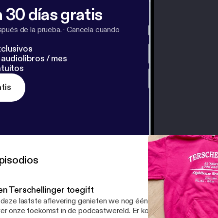
 30 días gratis
pués de la prueba.
·
Cancela cuando
clusivos
audiolibros / mes
tuitos
tis
pisodios
en Terschellinger toegift
 deze laatste aflevering genieten we nog één keer van Terschellin
er onze toekomst in de podcastwereld. Er komen nog enkele nieuw