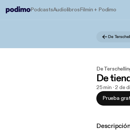
Podcasts
Audiolibros
Filmin + Podimo
De Terschel
De Terschelli
De tien
25 min · 2 de 
Prueba grat
Descripció