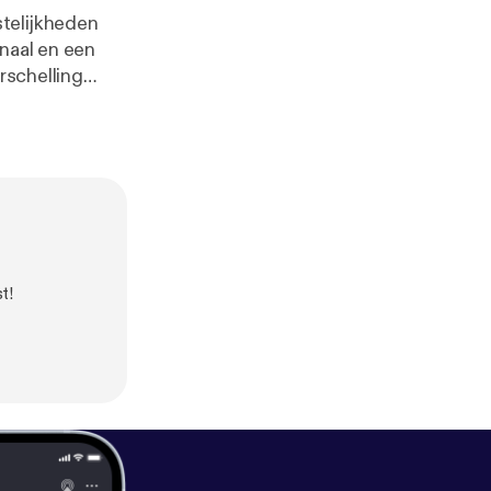
telijkheden
rnaal en een
rschelling
t!