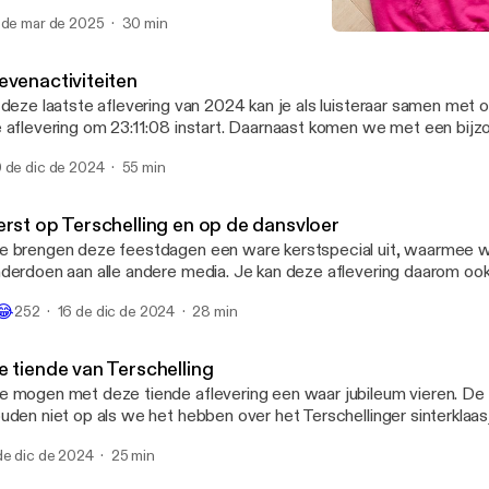
rwijl we terugblikken op ons Terschellinger avontuur. Op de valre
 de mar de 2025
30 min
t eerst gebruik van sound effects... En tot slot – de vergeten sho
De tiende van Terschelling
ar Goes Junior!
De Terschelling Podcast
evenactiviteiten
 deze laatste aflevering van 2024 kan je als luisteraar samen met on
 aflevering om 23:11:08 instart. Daarnaast komen we met een bijz
rrassing. De onderwerpen gaan alle kanten op, van een eindejaarsq
 de dic de 2024
55 min
atste bespreking van de het rattenprobleem. We wensen iedereen i
n zalig nieuwjaar.
erst op Terschelling en op de dansvloer
 brengen deze feestdagen een ware kerstspecial uit, waarmee w
derdoen aan alle andere media. Je kan deze aflevering daarom o
t een van de warme kerstdagen om met de familie te genieten van
😂
252
16 de dic de 2024
28 min
zelligheid. Niet alleen onze eigen kerstervaringen komen aan bod,
uke kerstige activiteiten die Terschelling deze winter te bieden hee
e tiende van Terschelling
 mogen met deze tiende aflevering een waar jubileum vieren. De 
uden niet op als we het hebben over het Terschellinger sinterklaas
ve podcast. Het is ook tijd om terug te kijken op het ontstaan van D
de dic de 2024
25 min
dcast.