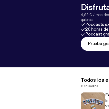
Disfruta
4,99 € / mes des
quieras
Podcasts ex
20 horas de 
Podcast gra
Prueba gra
Todos los e
11 episodios
E
In
ov