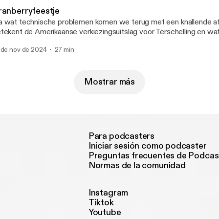
ranberryfeestje
 wat technische problemen komen we terug met een knallende af
tekent de Amerikaanse verkiezingsuitslag voor Terschelling en w
gelsen het prachteiland ooit aangedaan? We nemen eindelijk goed
 de nov de 2024
27 min
anberry te bewonderen en Sjors heeft het een en ander meegem
lloween.
Mostrar más
Para podcasters
Iniciar sesión como podcaster
Preguntas frecuentes de Podcas
Normas de la comunidad
Instagram
Tiktok
Youtube