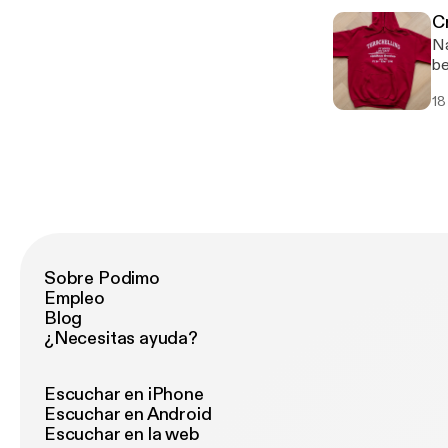
C
Na
be
En
18
cr
Ha
Sobre Podimo
Empleo
Blog
¿Necesitas ayuda?
Escuchar en iPhone
Escuchar en Android
Escuchar en la web