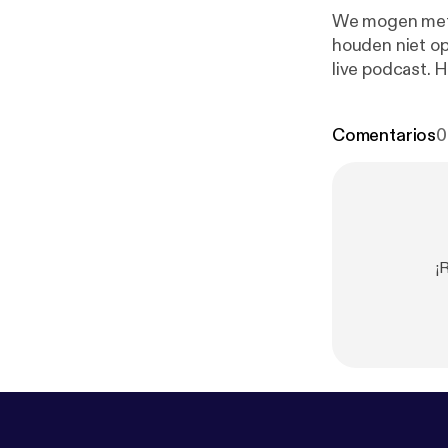
We mogen met d
houden niet op
live podcast. H
Podcast.
Comentarios
0
¡