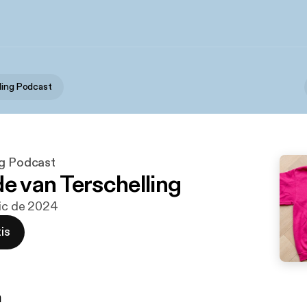
ling Podcast
ng Podcast
de van Terschelling
dic de 2024
is
n