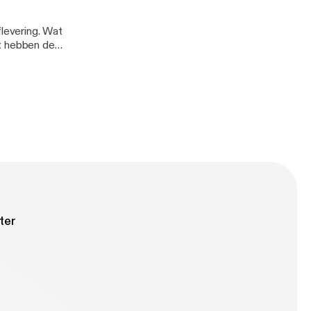
levering. Wat
at hebben de
 de tijd om de
aakt met
ter