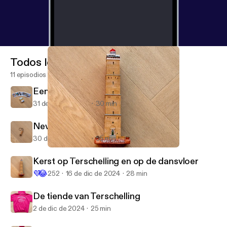
Todos los episodios
11 episodios
Een Terschellinger toegift
31 de mar de 2025
30 min
Nevenactiviteiten
30 de dic de 2024
55 min
Kerst op Terschelling en op de dansvloer
De Terschelling Podcast
Kerst op Terschelling en op de dansvloer
💜
😂
252
16 de dic de 2024
28 min
De tiende van Terschelling
2 de dic de 2024
25 min