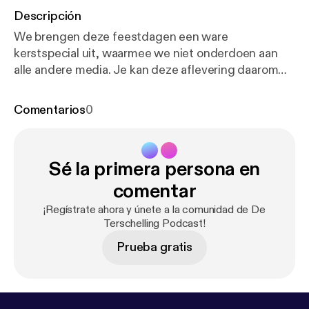
Descripción
We brengen deze feestdagen een ware
kerstspecial uit, waarmee we niet onderdoen aan
alle andere media. Je kan deze aflevering daarom
ook goed bewaren tot een van de warme
kerstdagen om met de familie te genieten van
Comentarios
0
Terschellingse gezelligheid. Niet alleen onze eigen
kerstervaringen komen aan bod, maar ook de leuke
kerstige activiteiten die Terschelling deze winter te
Sé la primera persona en
bieden heeft.
comentar
¡Regístrate ahora y únete a la comunidad de De
Terschelling Podcast!
Prueba gratis