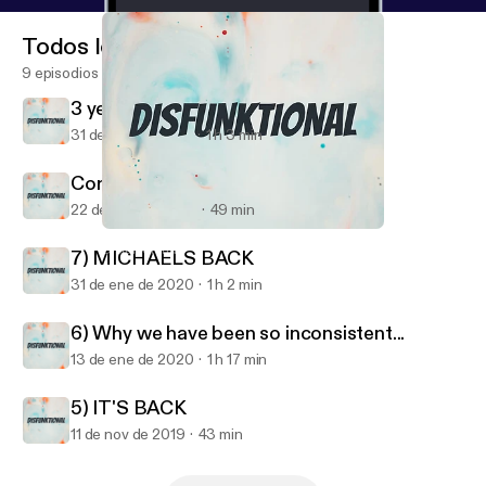
Todos los episodios
9 episodios
3 years later....
31 de mar de 2023
1 h 3 min
Coronacation
22 de may de 2020
49 min
5) IT'S BACK
Disfunktional
7) MICHAELS BACK
31 de ene de 2020
1 h 2 min
6) Why we have been so inconsistent...
13 de ene de 2020
1 h 17 min
5) IT'S BACK
11 de nov de 2019
43 min