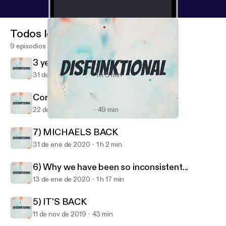
Todos los episodios
9 episodios
3 years later....
31 de mar de 2023
1 h 3 min
Coronacation
22 de may de 2020
49 min
3 years later....
Disfunktional
7) MICHAELS BACK
31 de ene de 2020
1 h 2 min
6) Why we have been so inconsistent...
13 de ene de 2020
1 h 17 min
5) IT'S BACK
11 de nov de 2019
43 min