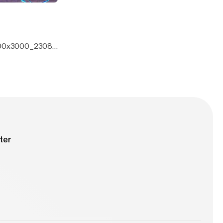
3000x3000_23085
ter