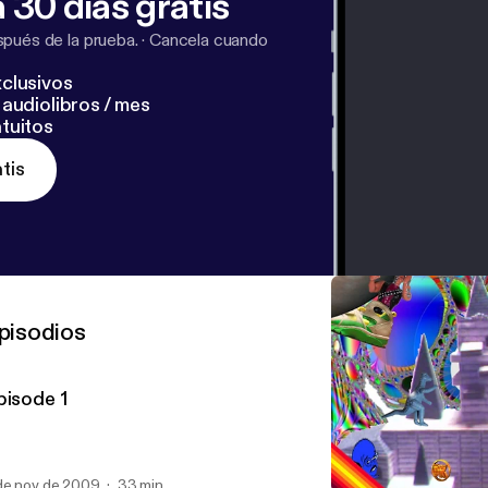
 30 días gratis
pués de la prueba.
·
Cancela cuando
clusivos
audiolibros / mes
tuitos
tis
pisodios
pisode 1
de nov de 2009
33 min