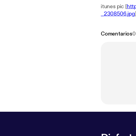
itunes pic [
htt
_2308506.jpg
Comentarios
0