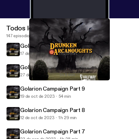
Todos los episodios
147 episodios
Golarion Campaign Part 11
17 de nov de 2023
1 h 35 min
Golarion Campaign Part 10
27 de oct de 2023
1 h 5 min
Golarion Campaign Part 11
Drunken Arcanoughts
Golarion Campaign Part 9
19 de oct de 2023
54 min
Golarion Campaign Part 8
12 de oct de 2023
1 h 29 min
Golarion Campaign Part 7