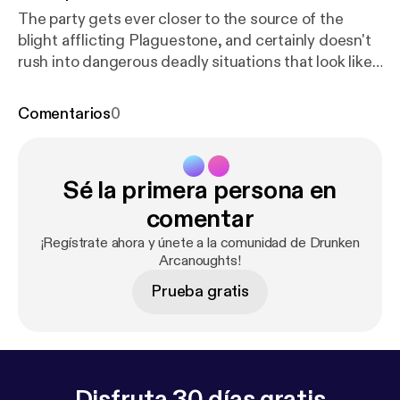
The party gets ever closer to the source of the
blight afflicting Plaguestone, and certainly doesn't
rush into dangerous deadly situations that look like
the cover art for this campaign. DM: Clancy Players:
Risky (Gene Remington); Jay (Mornar); Mark (Dr.
Comentarios
0
Gish); Clare (Delysia Fairshadow) Visit us at
www.halfwaynetwork.com [
https://www.halfwaynet
work.com/
] Instagram:
Sé la primera persona en
@drunkenarcanoughtsdndpodcast [
https://instagra
m.com/drunkenarcanoughtsdndpodcast
]
comentar
¡Regístrate ahora y únete a la comunidad de Drunken
Arcanoughts!
Prueba gratis
Disfruta 30 días gratis