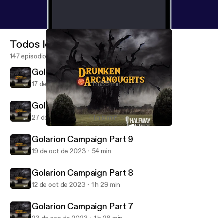
Todos los episodios
147 episodios
Golarion Campaign Part 11
17 de nov de 2023
1 h 35 min
Golarion Campaign Part 10
27 de oct de 2023
1 h 5 min
Golarion Campaign Part 8
Drunken Arcanoughts
Golarion Campaign Part 9
19 de oct de 2023
54 min
Golarion Campaign Part 8
12 de oct de 2023
1 h 29 min
Golarion Campaign Part 7