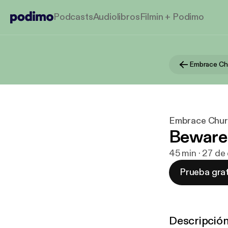
Podcasts
Audiolibros
Filmin + Podimo
Embrace Ch
Embrace Chu
Beware 
45 min · 27 de
Prueba grat
Descripció