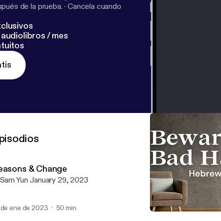
pués de la prueba.
·
Cancela cuando
clusivos
audiolibros / mes
tuitos
tis
pisodios
easons & Change
P. Sam Yun January 29, 2023
 de ene de 2023
50 min
Beware This Bad Habit...