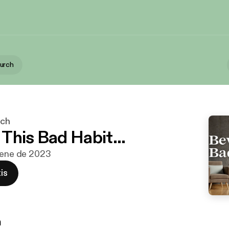
urch
rch
This Bad Habit...
 ene de 2023
is
n