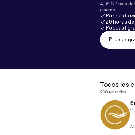
4,99 € / mes des
quieras
Podcasts ex
20 horas de 
Podcast gra
Prueba gra
Todos los e
200 episodios
S
31