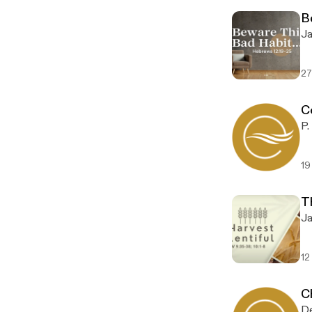
B
27
C
19
Th
12
C