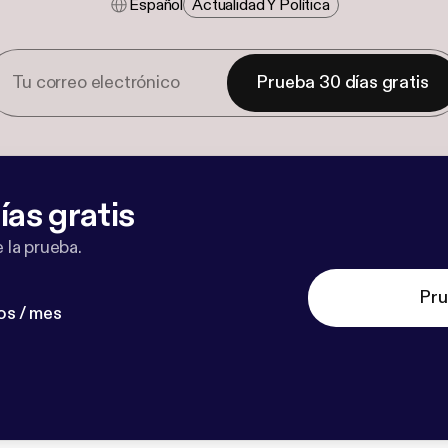
Español
Actualidad Y Política
Prueba 30 días gratis
ías gratis
 la prueba.
Pru
os / mes