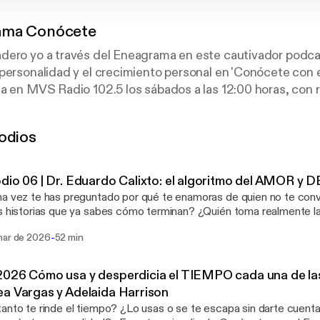
ama Conócete
dero yo a través del Eneagrama en este cautivador podca
personalidad y el crecimiento personal en 'Conócete con 
a en MVS Radio 102.5 los sábados a las 12:00 horas, con r
oras.
travesía de autoconocimiento y transformación mientra
odios
os nueve eneatipos. Acompañados por expertos en el Enea
s de un viaje de autodescubrimiento que te ayudará a co
rtamiento, relaciones y potencial de crecimiento.
dio 06 | Dr. Eduardo Calixto: el algoritmo del AMOR 
tunidad de explorar tu auténtico ser y mejorar tu vida en 
a vez te has preguntado por qué te enamoras de quien no te con
prepárate para desbloquear un nuevo nivel de entendimien
orias que ya sabes cómo terminan? ¿Quién toma realmente la decisión: el corazón
ean.
ete Podcast, Andrea Vargas conversa con el Dr.
-
mar de 2026
52 min
o Calixto, uno de los especialistas más reconocidos en neurocienc
nante “algoritmo” del amor y el desamor. A lo largo de la charla, descubrimos que
arse no es solo un acto romántico, sino también un proceso prof
026 Cómo usa y desperdicia el TIEMPO cada una de las
ienen neurotransmisores, memorias emocionales y patrones aprend
a Vargas y Adelaida Harrison
 veces, a elegir desde lo inconsciente. ¿Por qué nos atrae lo pro
anto te rinde el tiempo? ¿Lo usas o se te escapa sin darte cuen
o insiste en repetir vínculos que ya nos lastimaron? ¿Es posible r