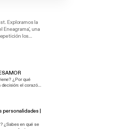
st. Exploramos la
el Eneagrama', una
epetición los
s desentrañamos
grama, te
mprender tus
y DESAMOR
todos los aspectos.
viene? ¿Por qué
to de ti mismo y
ia, para adentrarse
undamente biológico:
 personalidades |
idos que nos llevan,
hibido? ¿Por qué el
ta? ¿Sabes en qué se
eprogramar nuestras