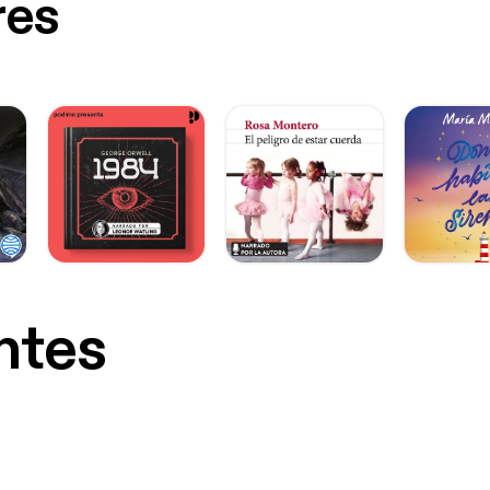
res
ntes