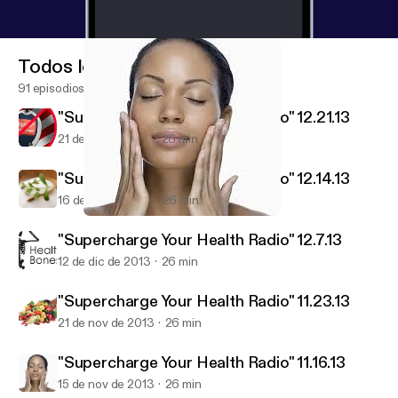
Todos los episodios
91 episodios
"Supercharge Your Health Radio" 12.21.13
21 de dic de 2013
26 min
"Supercharge Your Health Radio" 12.14.13
16 de dic de 2013
26 min
"Supercharge Your Health Radio" 11.16.13
Exodus Health Center
"Supercharge Your Health Radio" 12.7.13
12 de dic de 2013
26 min
"Supercharge Your Health Radio" 11.23.13
21 de nov de 2013
26 min
"Supercharge Your Health Radio" 11.16.13
15 de nov de 2013
26 min