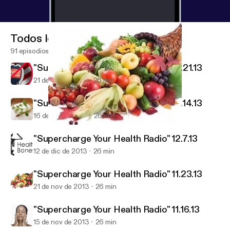
Todos los episodios
91 episodios
"Supercharge Your Health Radio" 12.21.13
21 de dic de 2013
26 min
"Supercharge Your Health Radio" 12.14.13
16 de dic de 2013
26 min
"Supercharge Your Health Radio" 11.23.13
Exodus Health Center
"Supercharge Your Health Radio" 12.7.13
12 de dic de 2013
26 min
"Supercharge Your Health Radio" 11.23.13
21 de nov de 2013
26 min
"Supercharge Your Health Radio" 11.16.13
15 de nov de 2013
26 min