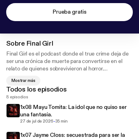
Prueba gratis
Sobre
Final Girl
Final Girl es el podcast donde el true crime deja de
ser una crónica de muerte para convertirse en el
relato de quienes sobrevivieron al horror.
De la mano de Estela Naiad, creadora de contenido
Mostrar más
especializada en true crime, misterio y narrativa
Todos los episodios
criminal, cada episodio reconstruye historias reales
8 episodios
de supervivencia, violencia, investigación y
resiliencia, con una mirada cinematográfica,
1x08 Mayu Tomita: La idol que no quiso ser
psicológica y profundamente humana. Aquí no solo
una fantasía.
importan los hechos: importa qué ocurre después,
-
27 de jul de 2026
35 min
cómo se sobrevive, cómo se recuerda y cómo una
1x07 Jayme Closs: secuestrada para ser la
víctima deja de ser solo una víctima para recuperar