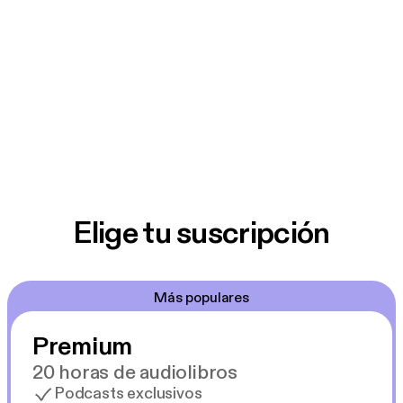
Final Girl es una producción original de Podimo.
Concepto y guión: Estela Naiad
Manager de activación: Ana Díaz Barranco.
Producción Ejecutiva: Nuria Ruano
Producción: Alberto Marcos.
Identidad Visual: José Moreno.
Maquillaje y Peluquería: Verónica Burguillos.
Grabación y Postproducción: Jaleo Producciones.
Grabado en los estudios de Podimo.
Elige tu suscripción
Más populares
Premium
20 horas de audiolibros
Podcasts exclusivos