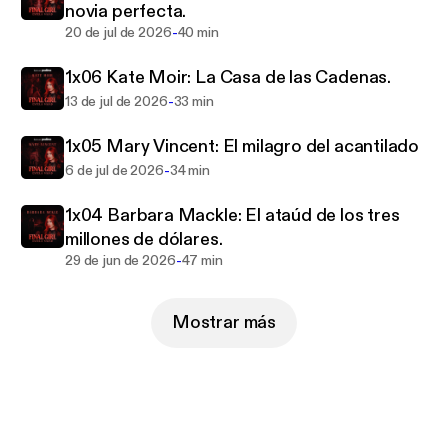
novia perfecta.
su propia voz.
-
20 de jul de 2026
40 min
Para fans del true crime narrativo, los casos reales,
los documentales criminales, las historias de
1x06 Kate Moir: La Casa de las Cadenas.
supervivientes y los relatos con tensión, contexto y
-
13 de jul de 2026
33 min
sensibilidad.
Final Girl propone una forma inédita de contar el
1x05 Mary Vincent: El milagro del acantilado
true crime: historias narradas desde quienes
-
6 de jul de 2026
34 min
sobrevivieron.
En lugar de sólo contar cómo ocurrió un crimen,
1x04 Barbara Mackle: El ataúd de los tres
cuenta cómo alguien consiguió salir de él.
millones de dólares.
Cada episodio transforma una historia real de
-
29 de jun de 2026
47 min
violencia en un relato de supervivencia, identidad y
resistencia. Una nueva forma de narrar el true crime.
Mostrar más
CADA LUNES, un nuevo episodio.
Sigue Final Girl y activa las notificaciones para no
perderte ningún episodio.
CRÉDITOS.