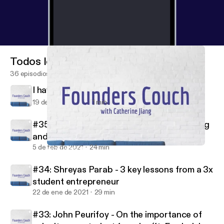
Todos los episodios
36 episodios
I have some news
19 de feb de 2021
1 min
#35: Michael Broughton - On great pitching
and being backed by Jay-Z
5 de feb de 2021
24 min
Why I started Founders Couch, and where I hope it will go
Founders Couch
#34: Shreyas Parab - 3 key lessons from a 3x
student entrepreneur
22 de ene de 2021
29 min
#33: John Peurifoy - On the importance of