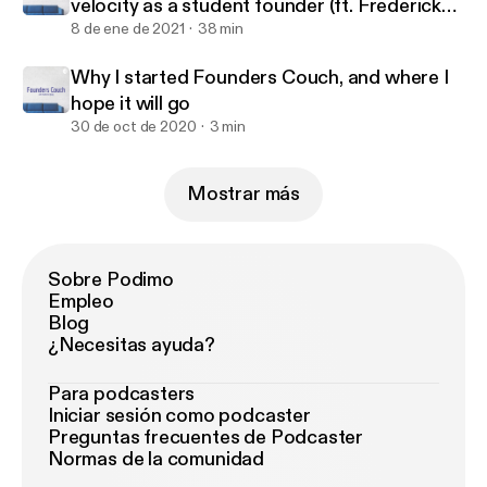
velocity as a student founder (ft. Frederick
Daso from Forbes)
8 de ene de 2021
38 min
Why I started Founders Couch, and where I
hope it will go
30 de oct de 2020
3 min
Mostrar más
Sobre Podimo
Empleo
Blog
¿Necesitas ayuda?
Para podcasters
Iniciar sesión como podcaster
Preguntas frecuentes de Podcaster
Normas de la comunidad