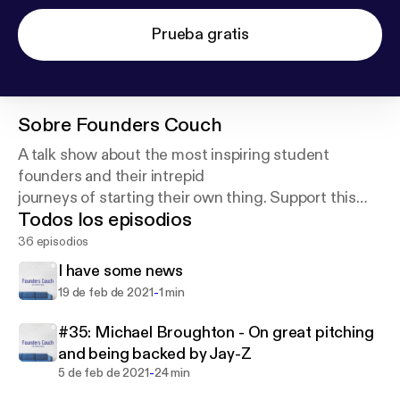
Prueba gratis
Sobre
Founders Couch
A talk show about the most inspiring student
founders and their intrepid
journeys of starting their own thing. Support this
Todos los episodios
https://anchor.fm/founderscouch/support
36 episodios
I have some news
-
19 de feb de 2021
1 min
#35: Michael Broughton - On great pitching
and being backed by Jay-Z
-
5 de feb de 2021
24 min