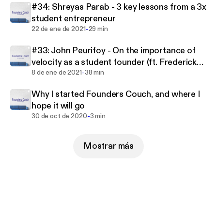
#34: Shreyas Parab - 3 key lessons from a 3x
student entrepreneur
-
22 de ene de 2021
29 min
#33: John Peurifoy - On the importance of
velocity as a student founder (ft. Frederick
-
Daso from Forbes)
8 de ene de 2021
38 min
Why I started Founders Couch, and where I
hope it will go
-
30 de oct de 2020
3 min
Mostrar más